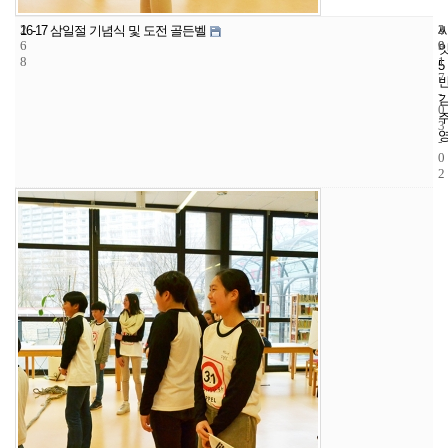
2
2
2
16-17 삼일절 기념식 및 도전 골든벨
6
9
0
8
1
5
7
-
0
3
-
0
2