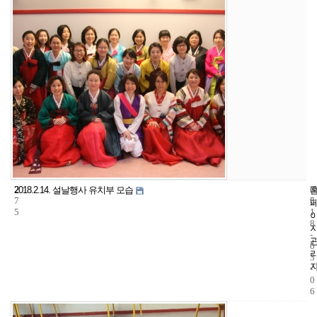
2
6
2
2018.2.14. 설날행사 유치부 모습
7
5
0
5
1
8
-
0
3
-
0
6