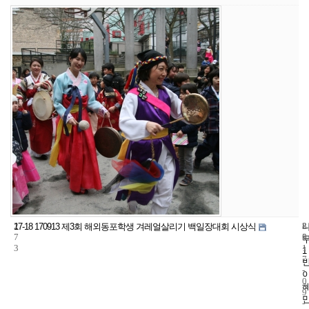
2
8
2
17-18 170913 제3회 해외동포학생 겨레얼살리기 백일장대회 시상식
7
5
0
3
1
1
7
-
0
9
-