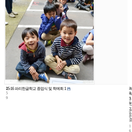
2
3
2
15-16 파리한글학교 종업식 및 학예회 1
5
7
0
9
1
3
6
-
0
6
-
1
6