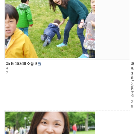
2
3
2
15-16 160518 소풍 9
4
2
0
7
1
3
6
-
0
5
-
2
0