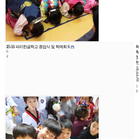
2
8
2
15-16 파리한글학교 종업식 및 학예회 6
6
2
0
4
1
3
6
-
0
6
-
1
8