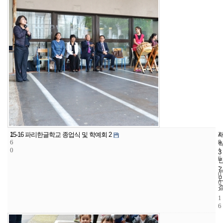
2
4
2
15-16 파리한글학교 종업식 및 학예회 2
6
5
0
0
1
3
6
-
0
6
-
1
6