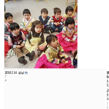
2
5
2
2018.2.14. 설날
7
1
0
4
1
8
-
0
2
-
1
5