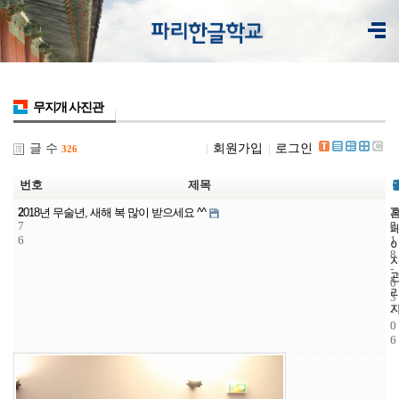
무지개 사진관
글 수
회원가입
로그인
326
번호
제목
2
7
2
2018년 무술년, 새해 복 많이 받으세요 ^^
7
7
0
6
1
8
-
0
3
-
0
6