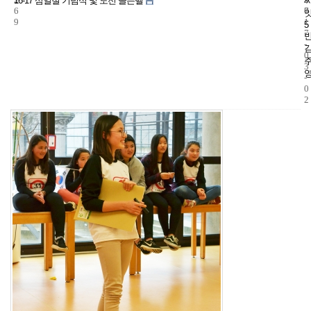
16-17 삼일절 기념식 및 도전 골든벨
6
7
0
9
1
5
7
-
0
3
-
0
2