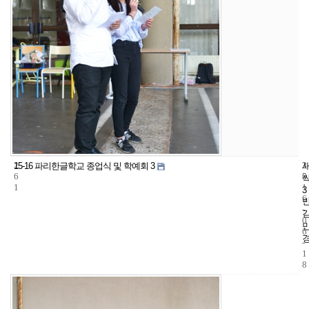
2
3
2
15-16 파리한글학교 종업식 및 학예회 3
6
5
0
1
1
3
6
-
0
6
-
1
8