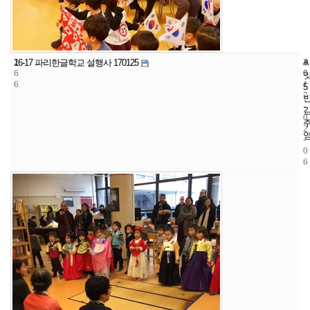
2
4
2
16-17 파리한글학교 설행사 170125
6
6
0
6
1
5
7
-
0
2
-
0
6