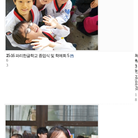
2
5
2
15-16 파리한글학교 종업식 및 학예회 5
6
4
0
3
1
3
6
-
0
6
-
1
8