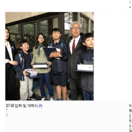
1
4
2
3
2
17-18 입학 및 개학식
7
5
0
2
1
1
7
-
0