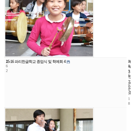
2
5
2
15-16 파리한글학교 종업식 및 학예회 4
6
1
0
2
1
3
6
-
0
6
-
1
8