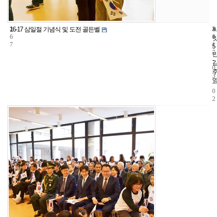
2
5
2
16-17 삼일절 기념식 및 도전 골든벨
6
1
0
7
1
5
7
-
0
3
-
0
2