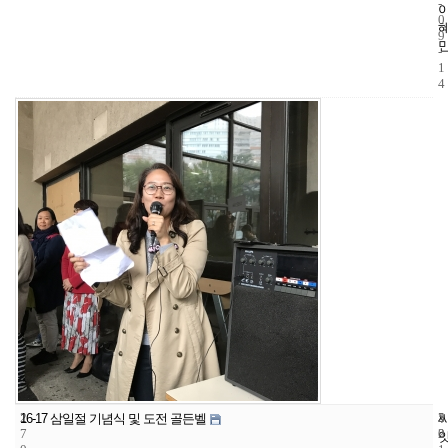
-
0
9
-
1
4
2
5
2
16-17 삼일절 기념식 및 도전 골든벨
7
2
0