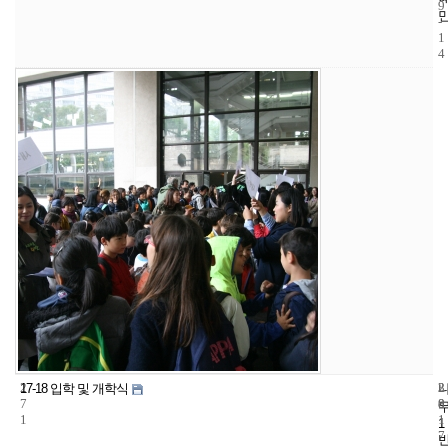
9
-
1
4
2
3
2
17-18 입학 및 개학식
7
8
0
1
1
1
7