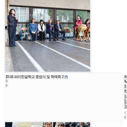
2
4
2
15-16 파리한글학교 종업식 및 학예회 2
6
5
0
0
1
3
6
-
0
6
-
1
6