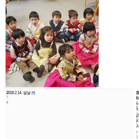
2
5
2
2018.2.14. 설날
7
1
0
4
1
8
-
0
2
-
1
5