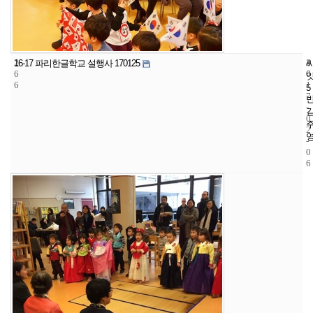
2
4
2
16-17 파리한글학교 설행사 170125
6
6
0
6
1
5
7
-
0
2
-
0
6