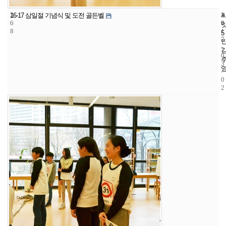
2
2
2
16-17 삼일절 기념식 및 도전 골든벨
6
9
0
8
1
5
7
-
0
3
-
0
2