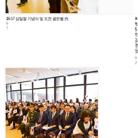
2
5
2
16-17 삼일절 기념식 및 도전 골든벨
6
1
0
7
1
5
7
-
0
3
-
0
2