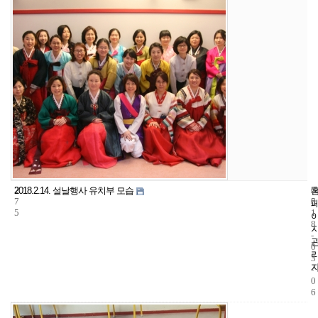
2
6
2
2018.2.14. 설날행사 유치부 모습
7
5
0
5
1
8
-
0
3
-
0
6