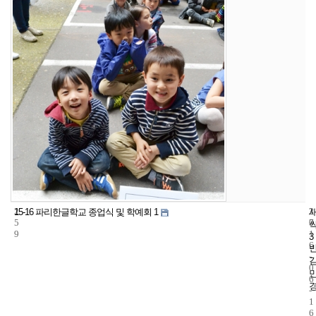
2
3
2
15-16 파리한글학교 종업식 및 학예회 1
5
7
0
9
1
3
6
-
0
6
-
1
6