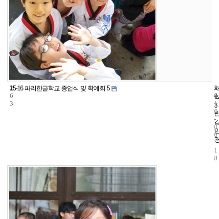
2
5
2
15-16 파리한글학교 종업식 및 학예회 5
6
4
0
3
1
3
6
-
0
6
-
1
8