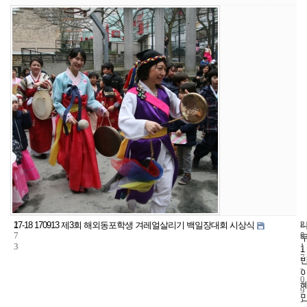
2
8
2
17-18 170913 제3회 해외동포학생 겨레얼살리기 백일장대회 시상식
7
5
0
3
1
1
7
-
0
9
-