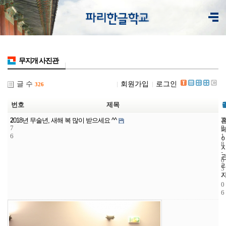
무지개 사진관
글 수
회원가입
로그인
326
번호
제목
2
7
2
2018년 무술년, 새해 복 많이 받으세요 ^^
7
7
0
6
1
8
-
0
3
-
0
6