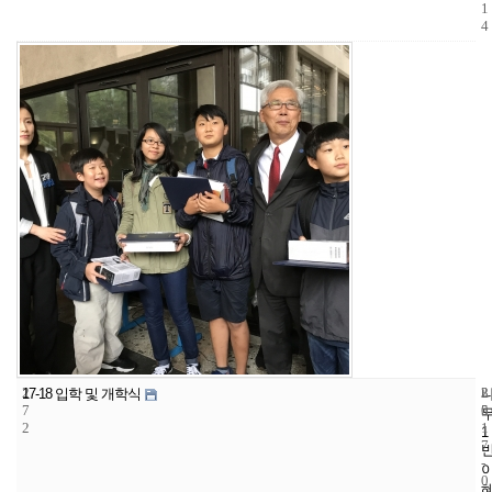
1
4
2
3
2
17-18 입학 및 개학식
7
5
0
2
1
1
7
-
0