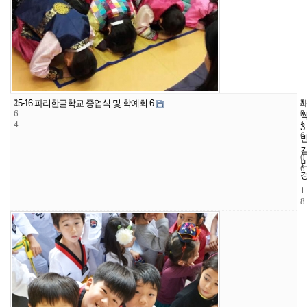
2
8
2
15-16 파리한글학교 종업식 및 학예회 6
6
2
0
4
1
3
6
-
0
6
-
1
8