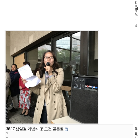
-
0
9
-
1
4
2
5
2
16-17 삼일절 기념식 및 도전 골든벨
7
2
0