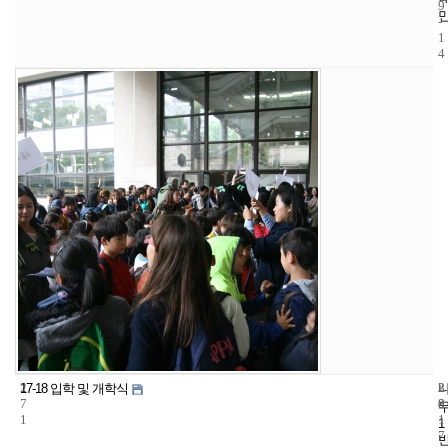
9
-
1
4
2
3
2
17-18 입학 및 개학식
7
8
0
1
1
1
7