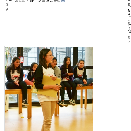
16-17 삼일절 기념식 및 도전 골든벨
6
7
0
9
1
5
7
-
0
3
-
0
2