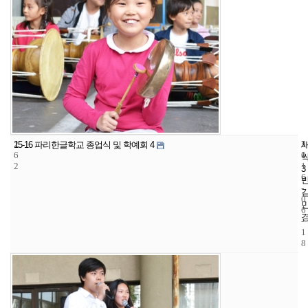
2
5
2
15-16 파리한글학교 종업식 및 학예회 4
6
1
0
2
1
3
6
-
0
6
-
1
8