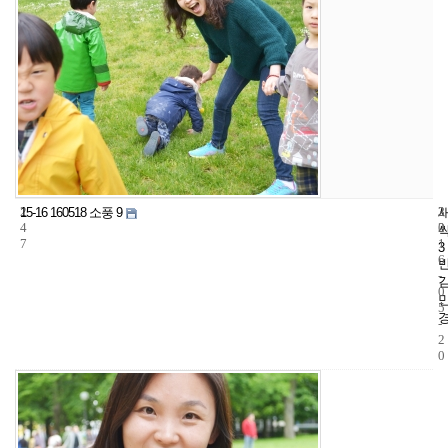
2
3
2
15-16 160518 소풍 9
4
2
0
7
1
3
6
-
0
5
-
2
0