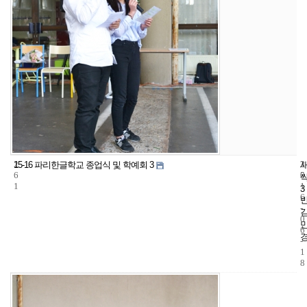
2
3
2
15-16 파리한글학교 종업식 및 학예회 3
6
5
0
1
1
3
6
-
0
6
-
1
8