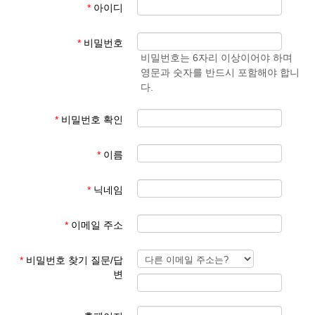
*
아이디
- 학생 성과 이름
준엄
(예)
3. 회원 이메일은 입학원서에 기재된 이메일 주소
마
김예
*
비밀번호
사용
준
비밀번호는 6자리 이상이어야 하며
영문과 숫자를 반드시 포함해야 합니
회원 가입 후 회원 승인에 평균 1일이 소요됩니다.
다.
회원 가입 규칙을 지키지 않은 경우 회원 승인이 되지 않습니다.
한글학교 회원이 아닌 분들이 특정한 사유로 홈페이지를 이용하기
*
비밀번호 확인
를 희망하는 경우 학교 대표 이메일로 요청해 주시기 바랍니다.
*
이름
본교 홈페이지를 이용해 주셔서 감사합니다.
*
닉네임
파리한글학교 홈페이지 관리자
*
이메일 주소
*
비밀번호 찾기 질문/답
변