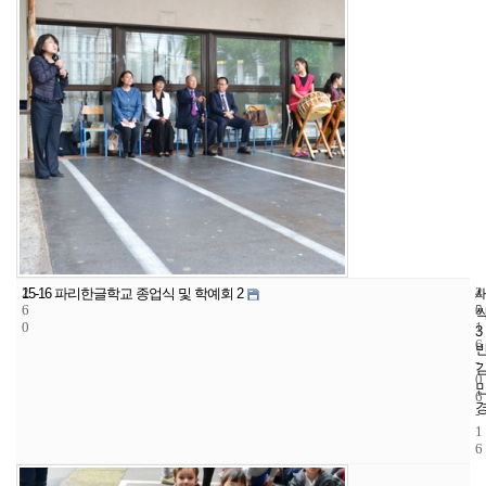
2
4
2
15-16 파리한글학교 종업식 및 학예회 2
6
5
0
0
1
3
6
-
0
6
-
1
6