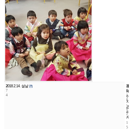
2
5
2
2018.2.14. 설날
7
1
0
4
1
8
-
0
2
-
1
5