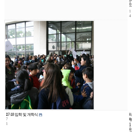
9
-
1
4
2
3
2
17-18 입학 및 개학식
7
8
0
1
1
1
7