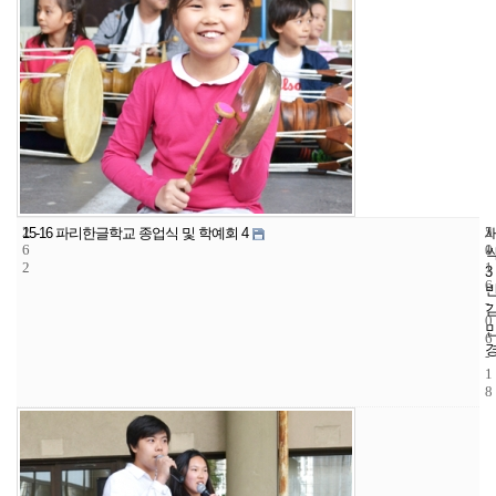
2
5
2
15-16 파리한글학교 종업식 및 학예회 4
6
1
0
2
1
3
6
-
0
6
-
1
8