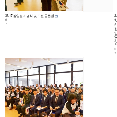
2
5
2
16-17 삼일절 기념식 및 도전 골든벨
6
1
0
7
1
5
7
-
0
3
-
0
2