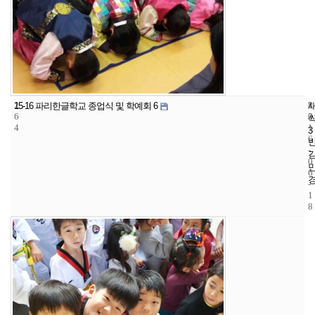
2
8
2
15-16 파리한글학교 종업식 및 학예회 6
6
2
0
4
1
3
6
-
0
6
-
1
8