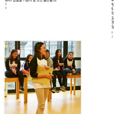
16-17 삼일절 기념식 및 도전 골든벨
6
7
0
9
1
5
7
-
0
3
-
0
2