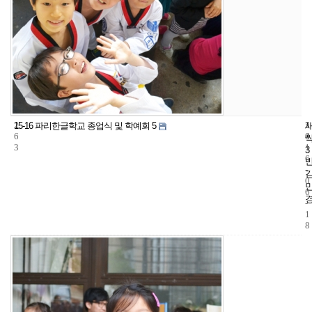
2
5
2
15-16 파리한글학교 종업식 및 학예회 5
6
4
0
3
1
3
6
-
0
6
-
1
8