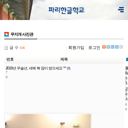
무지개 사진관
글 수
회원가입
로그인
326
번호
제목
2
7
2
2018년 무술년, 새해 복 많이 받으세요 ^^
7
7
0
6
1
8
-
0
3
-
0
6