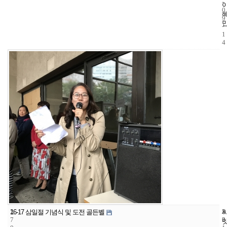
-
0
9
-
1
4
2
5
2
16-17 삼일절 기념식 및 도전 골든벨
7
2
0