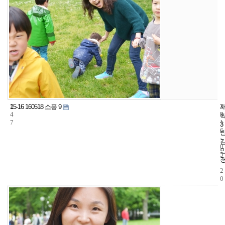
2
3
2
15-16 160518 소풍 9
4
2
0
7
1
3
6
-
0
5
-
2
0