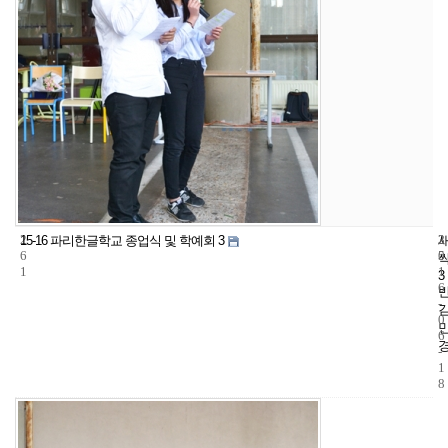
2
3
2
15-16 파리한글학교 종업식 및 학예회 3
6
5
0
1
1
3
6
-
0
6
-
1
8