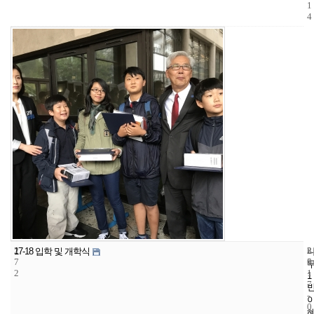
1
4
2
3
2
17-18 입학 및 개학식
7
5
0
2
1
1
7
-
0