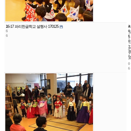
2
4
2
16-17 파리한글학교 설행사 170125
6
6
0
6
1
5
7
-
0
2
-
0
6