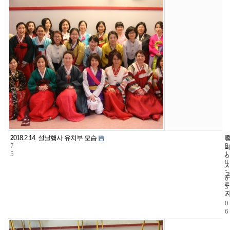
2
6
2
2018.2.14. 설날행사 유치부 모습
7
5
0
5
1
8
-
0
3
-
0
6