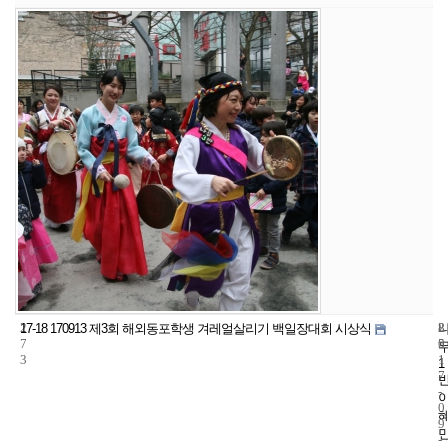
2
8
2
17-18 170913 제3회 해외동포학생 겨레얼살리기 백일장대회 시상식
7
5
0
3
1
1
7
-
0
9
-