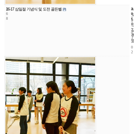
2
2
2
16-17 삼일절 기념식 및 도전 골든벨
6
9
0
8
1
5
7
-
0
3
-
0
2