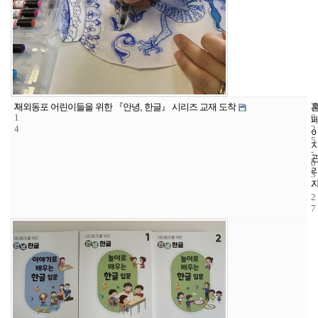
3
2
재외동포 어린이들을 위한 『안녕, 한글』 시리즈 교재 도착
1
0
4
2
5
-
0
3
-
2
7