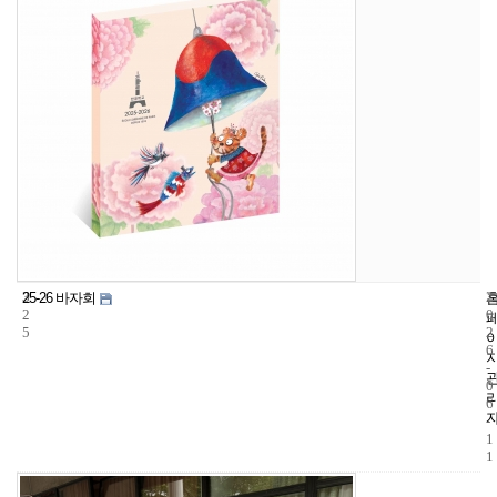
3
2
25-26 바자회
2
0
5
2
6
-
0
6
-
1
1