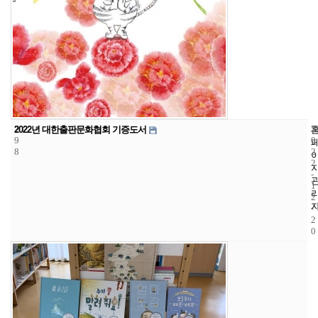
2
5
2
2022년 대한출판문화협회 기증도서
9
0
8
2
2
-
1
2
-
2
0