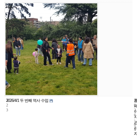
3
1
2
2026/4/1 두 번째 역사 수업
2
0
3
2
6
-
0
4
-