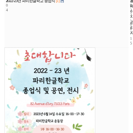
3
1
2
2022-23년 파리한글학교 종업식
[1]
0
2
0
4
2
3
-
0
6
-
1
5