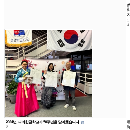
-
0
2
-
1
4
3
6
2
2024년, 파리한글학교가 50주년을 맞이했습니다.
0
0