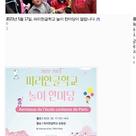
3
8
2
2023년 5월 17일, 파리한글학교 놀이 한마당이 열립니다.
0
0
2
2
3
-
0
5
-
0
9