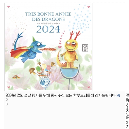
3
2
2
2024년 2월, 설날 행사를 위해 힘써주신 모든 학부모님들께 감사드립니다
0
0
0
8
2
4
-
0
2
-