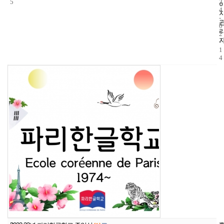
5
2
4
-
0
2
-
1
4