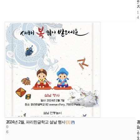
2
-
1
4
3
2
2
2024년 2월, 파리한글학교 설날 행사
[1]
0
7
0
6
2
4