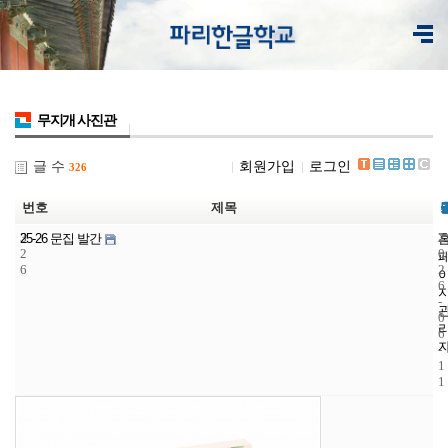
무지개 사진관
글 수
회원가입
로그인
326
번호
제목
3
2
2
25-26 문집 발간
2
0
6
2
6
-
0
6
-
1
1