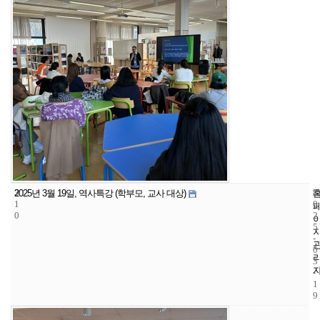
3
8
2
2025년 3월 19일, 역사특강 (학부모, 교사 대상)
1
0
0
2
5
-
0
3
-
1
9