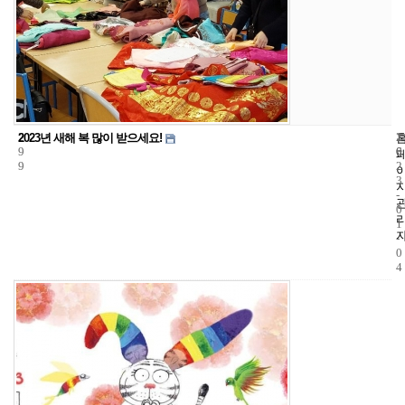
2
1
2
2023년 새해 복 많이 받으세요!
9
6
0
9
2
3
-
0
1
-
0
4