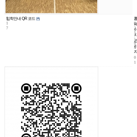
3
1
2
입학안내 QR 코드
1
0
7
2
5
-
0
4
-
0
1