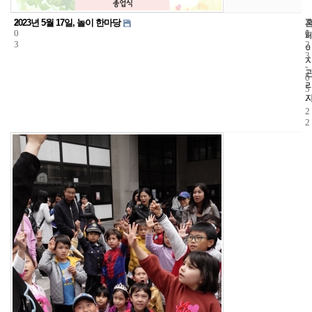
3
3
2
2023년 5월 17일, 놀이 한마당
0
1
0
3
2
3
-
0
5
-
2
2