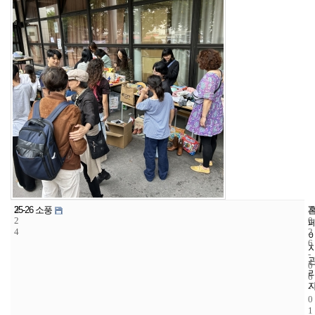
3
2
2
25-26 소풍
2
0
4
2
6
-
0
6
-
0
1