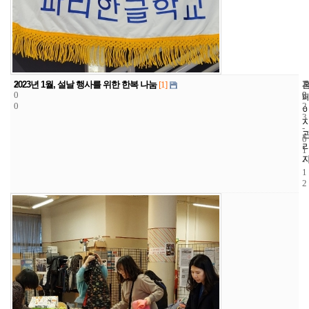
3
1
2
2023년 1월, 설날 행사를 위한 한복 나눔
[1]
0
9
0
0
2
3
-
0
1
-
1
2