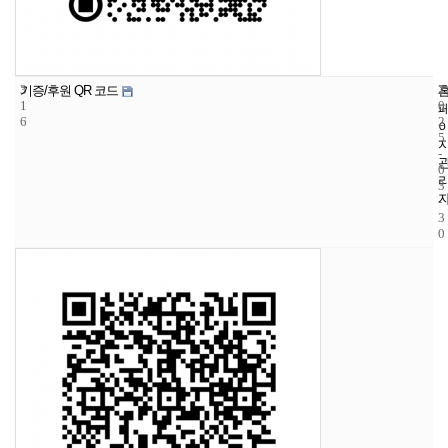
3
2
2
기증/후원 QR 코드
1
0
6
2
5
-
0
3
-
3
0