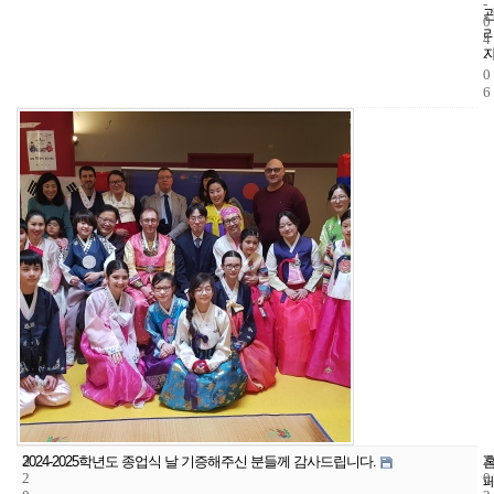
-
0
4
-
0
6
3
2
2
2024-2025학년도 종업식 날 기증해주신 분들께 감사드립니다.
2
0