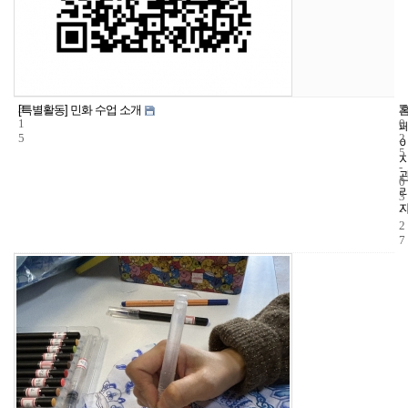
3
5
2
[특별활동] 민화 수업 소개
1
0
5
2
5
-
0
3
-
2
7