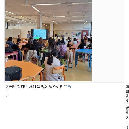
3
1
2
2024년 갑진년, 새해 복 많이 받으세요 ^^
0
7
0
9
2
4
-
0
2
-
1
4