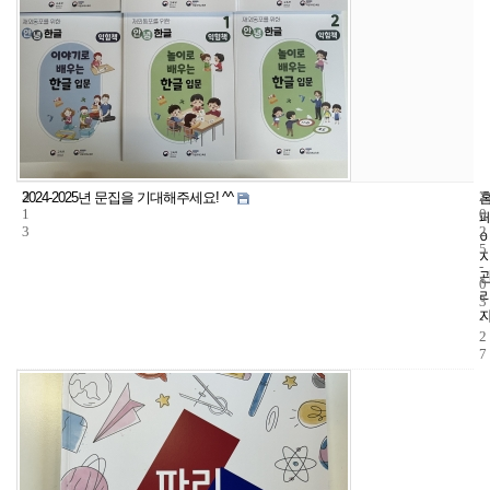
3
2
2024-2025년 문집을 기대해주세요! ^^
1
0
3
2
5
-
0
3
-
2
7