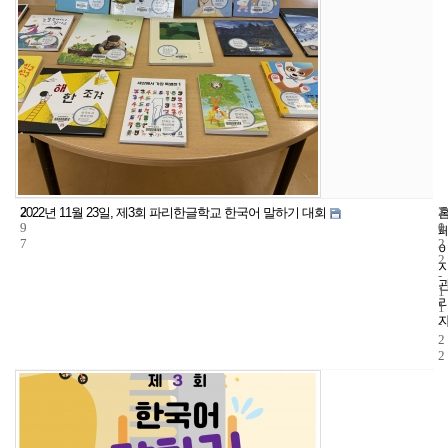
2
1
2
2022년 11월 23일, 제3회 파리한글학교 한국어 말하기 대회
9
1
0
7
2
2
-
1
1
-
2
2