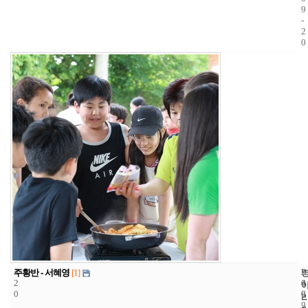
9
-
2
0
3
2
2
주황반 - 서혜영
[1]
2
4
0
0
6
0
9