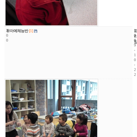
3
1
2
유아예체능반
[1]
0
8
0
0
6
0
9
-
1
0
-
2
2