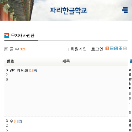
무지개 사진관
글 수
회원가입
로그인
326
번호
제목
3
a
2
2
지연이의 만화
[1]
d
2
3
0
m
6
7
0
i
9
n
-
0
9
-
1
8
3
a
1
2
지수
[1]
d
2
4
0
m
5
8
0