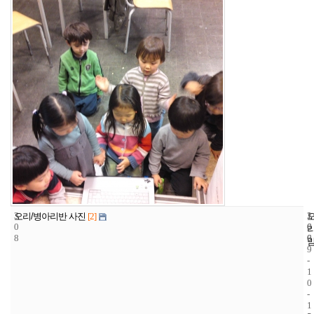
3
1
2
오리/병아리반 사진
[2]
0
6
0
8
6
0
9
-
1
0
-
1