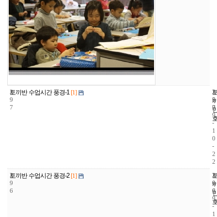
2
2
2
토끼반 수업시간 풍경-1
[1]
9
5
0
7
7
0
9
-
1
0
-
2
2
2
2
2
토끼반 수업시간 풍경-2
[1]
9
0
0
6
6
0
9
-
1