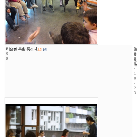
2
2
2
미술반 특활 풍경 -1
[2]
9
4
0
8
6
0
9
-
1
0
-
2
3