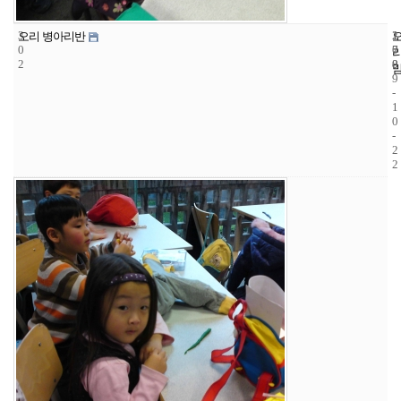
3
1
2
오리 병아리반
0
7
0
2
8
0
9
-
1
0
-
2
2