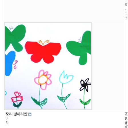
0
-
1
7
3
1
2
오리.병아리반
0
3
0
5
4
0
9