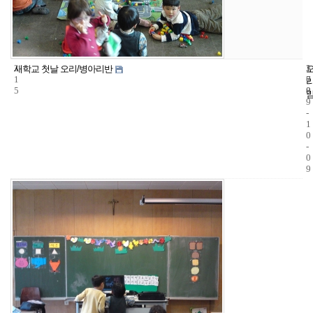
3
1
2
새학교 첫날 오리/병아리반
1
7
0
5
8
0
9
-
1
0
-
0
9