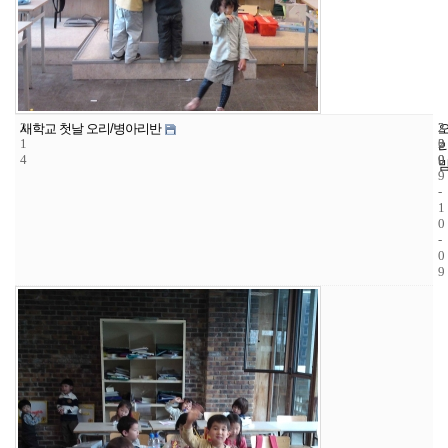
3
2
2
새학교 첫날 오리/병아리반
1
2
0
4
9
0
9
-
1
0
-
0
9