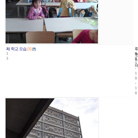
3
1
2
새 학교 모습
[3]
1
9
0
3
8
0
9
-
1
0
-
1
0