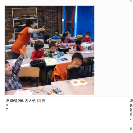
5
3
1
2
오리/병아리반 사진
[3]
0
4
0
7
2
0
9
-
1
0