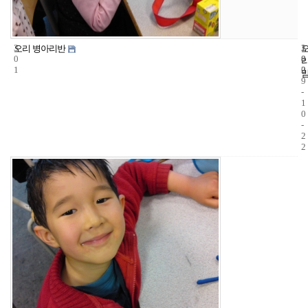
3
1
2
오리 병아리반
0
8
0
1
2
0
9
-
1
0
-
2
2