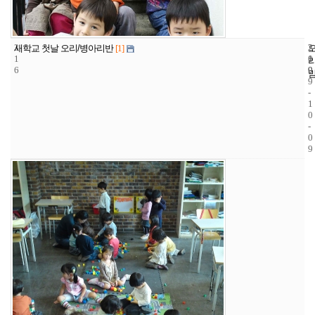
3
2
2
새학교 첫날 오리/병아리반
[1]
1
1
0
6
9
0
9
-
1
0
-
0
9