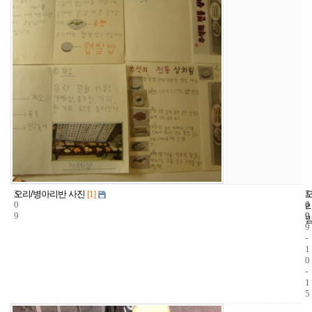
3
1
2
오리/병아리반 사진
[1]
0
4
0
9
9
0
9
-
1
0
-
1
5