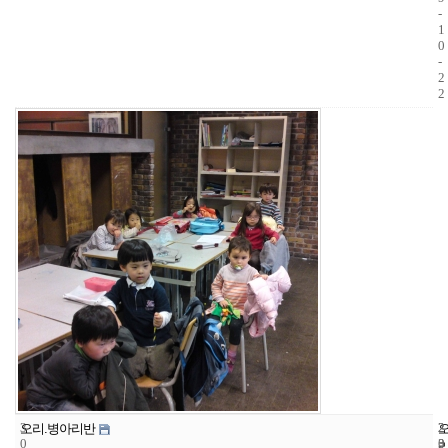
-
1
0
-
2
2
3
2
2
오리.병아리반
0
3
0