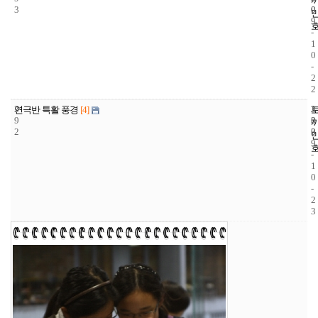
3
0
0
9
-
1
0
-
2
2
2
3
2
연극반 특활 풍경
[4]
9
3
0
2
3
0
9
-
1
0
-
2
3