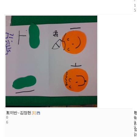
-
1
5
3
1
2
토끼반 - 김정현
[1]
0
0
0
6
3
0
9
-
1