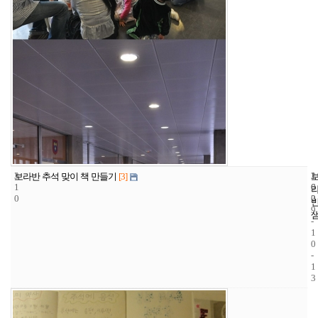
3
1
2
보라반 추석 맞이 책 만들기
[3]
1
6
0
0
2
0
9
-
1
0
-
1
3