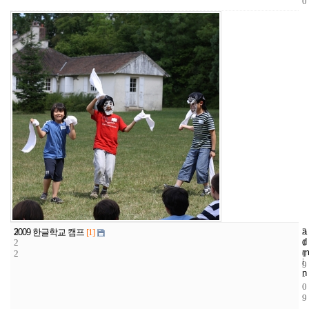
0
3
a
2
2
2009 한글학교 캠프
[1]
d
2
1
0
m
2
1
0
i
9
n
-
0
9
-