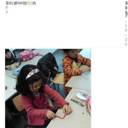
3
1
2
오리.병아리반
[1]
0
7
0
3
9
0
9
-
1
0
-
2
2