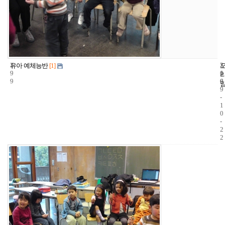
2
2
2
유아 예체능반
[1]
9
1
0
9
6
0
9
-
1
0
-
2
2