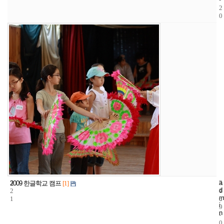
2
0
3
a
2
2
2009 한글학교 캠프
[1]
d
2
4
0
m
1
6
0
i
9
n
-
0