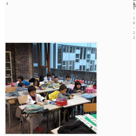
4
9
0
9
-
1
0
-
2
2