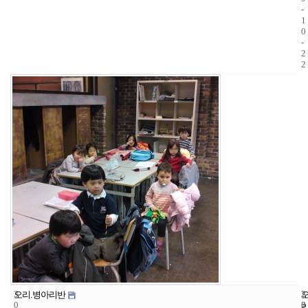
-
1
0
-
2
2
3
2
2
오리.병아리반
0
3
0