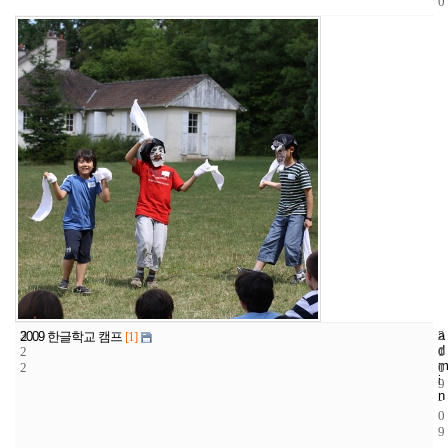
0
3
a
2
2
2009 한글학교 캠프
[1]
d
2
1
0
m
2
1
0
i
9
n
-
0
9
-