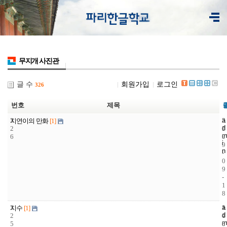
무지개 사진관
글 수
회원가입
로그인
326
번호
제목
3
a
2
2
지연이의 만화
[1]
d
2
3
0
m
6
7
0
i
9
n
-
0
9
-
1
8
3
a
1
2
지수
[1]
d
2
4
0
m
5
8
0