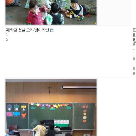
3
1
2
새학교 첫날 오리/병아리반
1
7
0
5
8
0
9
-
1
0
-
0
9