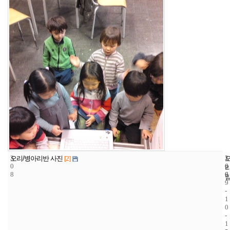
3
1
2
오리/병아리반 사진
[2]
0
6
0
8
6
0
9
-
1
0
-
1