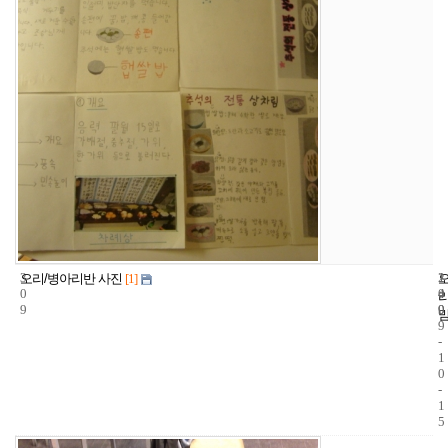
3
1
2
오리/병아리반 사진
[1]
0
4
0
9
9
0
9
-
1
0
-
1
5