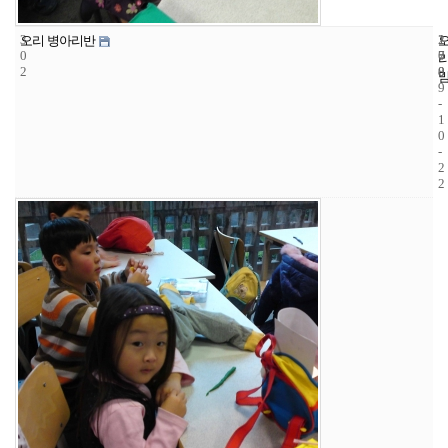
3
1
2
오리 병아리반
0
7
0
2
8
0
9
-
1
0
-
2
2