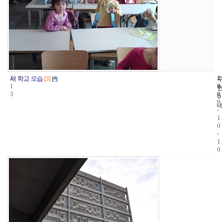
3
1
2
새 학교 모습
[3]
1
9
0
3
8
0
9
-
1
0
-
1
0