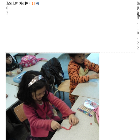
3
1
2
오리.병아리반
[1]
0
7
0
3
9
0
9
-
1
0
-
2
2