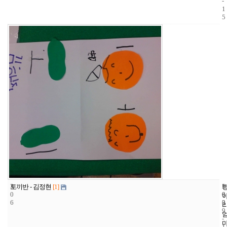
-
1
5
3
1
2
토끼반 - 김정현
[1]
0
0
0
6
3
0
9
-
1