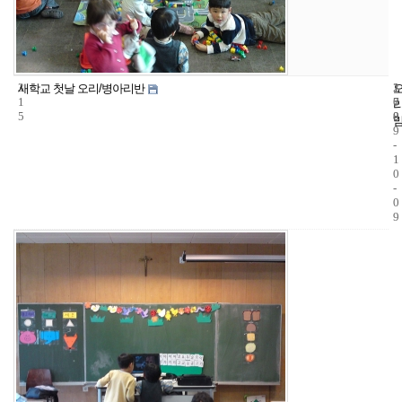
3
1
2
새학교 첫날 오리/병아리반
1
7
0
5
8
0
9
-
1
0
-
0
9