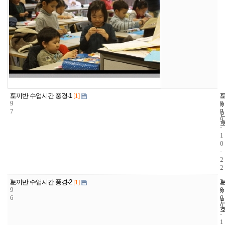
2
2
2
토끼반 수업시간 풍경-1
[1]
9
5
0
7
7
0
9
-
1
0
-
2
2
2
2
2
토끼반 수업시간 풍경-2
[1]
9
0
0
6
6
0
9
-
1