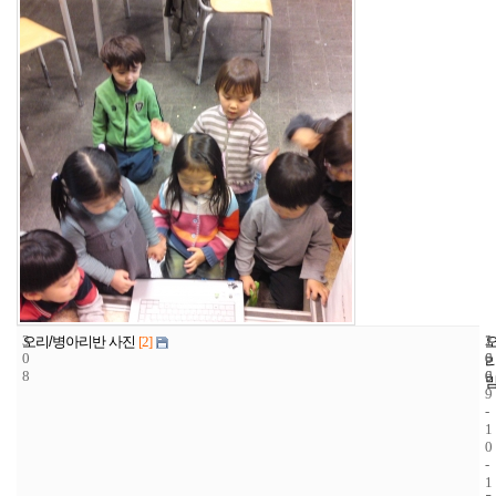
3
1
2
오리/병아리반 사진
[2]
0
6
0
8
6
0
9
-
1
0
-
1