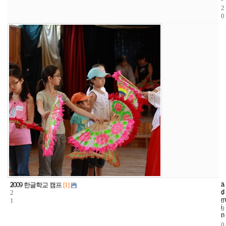
2
0
3
a
2
2
2009 한글학교 캠프
[1]
d
2
4
0
m
1
6
0
i
9
n
-
0