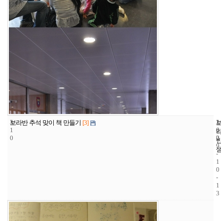
3
1
2
보라반 추석 맞이 책 만들기
[3]
1
6
0
0
2
0
9
-
1
0
-
1
3