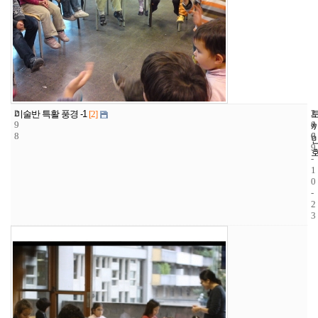
2
2
2
미술반 특활 풍경 -1
[2]
9
4
0
8
6
0
9
-
1
0
-
2
3