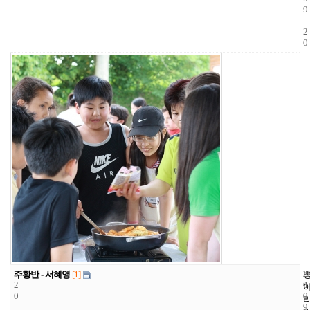
9
-
2
0
3
2
2
주황반 - 서혜영
[1]
2
4
0
0
6
0
9