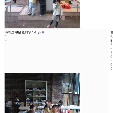
3
2
2
새학교 첫날 오리/병아리반
1
2
0
4
9
0
9
-
1
0
-
0
9