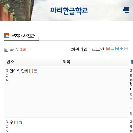
무지개 사진관
글 수
회원가입
로그인
326
번호
제목
3
a
2
2
지연이의 만화
[1]
d
2
3
0
m
6
7
0
i
9
n
-
0
9
-
1
8
3
a
1
2
지수
[1]
d
2
4
0
m
5
8
0