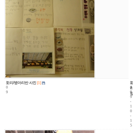
3
1
2
오리/병아리반 사진
[1]
0
4
0
9
9
0
9
-
1
0
-
1
5