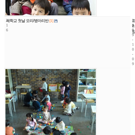
3
2
2
새학교 첫날 오리/병아리반
[1]
1
1
0
6
9
0
9
-
1
0
-
0
9