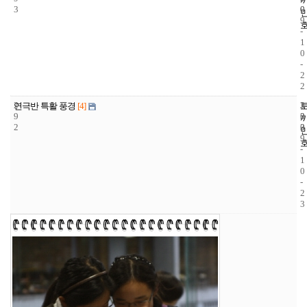
3
0
0
9
-
1
0
-
2
2
2
3
2
연극반 특활 풍경
[4]
9
3
0
2
3
0
9
-
1
0
-
2
3