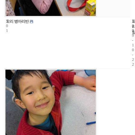
3
1
2
오리 병아리반
0
8
0
1
2
0
9
-
1
0
-
2
2