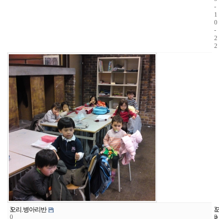
-
1
0
-
2
2
3
2
2
오리.병아리반
0
3
0