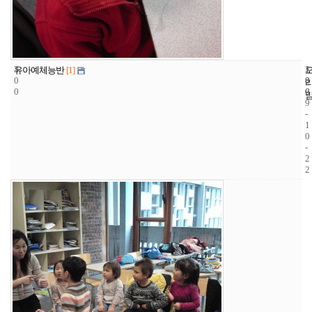
3
1
2
유아예체능반
[1]
0
8
0
0
6
0
9
-
1
0
-
2
2