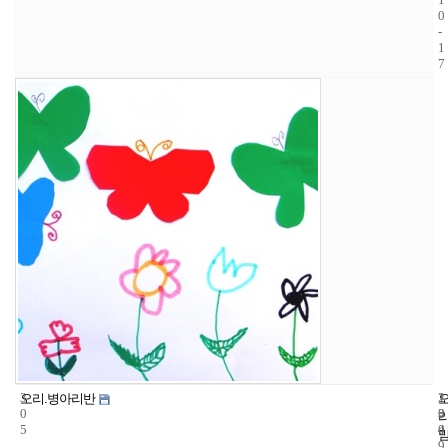
0
-
1
7
3
1
2
오리.병아리반
0
3
0
5
4
0
9