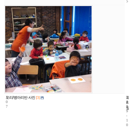
5
3
1
2
오리/병아리반 사진
[3]
0
4
0
7
2
0
9
-
1
0