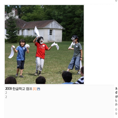
0
3
a
2
2
2009 한글학교 캠프
[1]
d
2
1
0
m
2
1
0
i
9
n
-
0
9
-