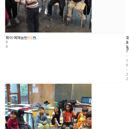
2
2
2
유아 예체능반
[1]
9
1
0
9
6
0
9
-
1
0
-
2
2