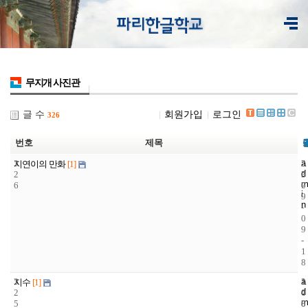
무지개 사진관
글 수
회원가입
로그인
326
번호
제목
3
a
2
2
지연이의 만화
[1]
d
2
3
0
m
6
7
0
i
9
n
-
0
9
-
1
8
3
a
1
2
지수
[1]
d
2
4
0
m
5
8
0