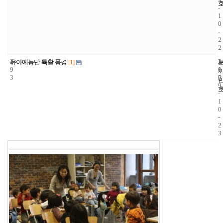
-
1
0
-
2
2
2
3
2
유아예능반 특활 풍경
[1]
9
1
0
3
5
0
9
-
1
0
-
2
3