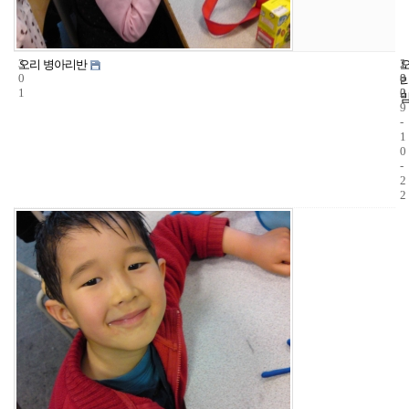
3
1
2
오리 병아리반
0
8
0
1
2
0
9
-
1
0
-
2
2