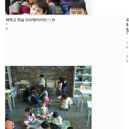
3
2
2
새학교 첫날 오리/병아리반
[1]
1
1
0
6
9
0
9
-
1
0
-
0
9