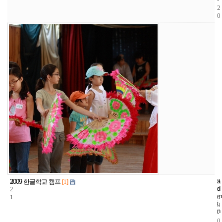
2
0
3
a
2
2
2009 한글학교 캠프
[1]
d
2
4
0
m
1
6
0
i
9
n
-
0