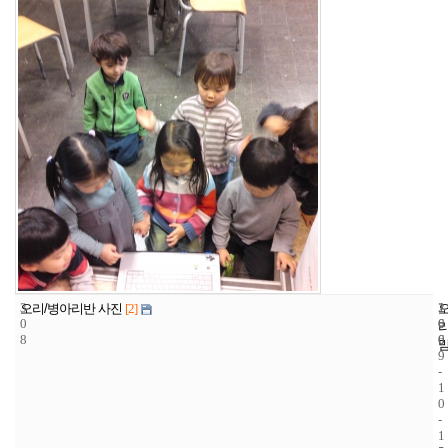
3
1
2
오리/병아리반 사진
[2]
0
6
0
8
6
0
9
-
1
0
-
1