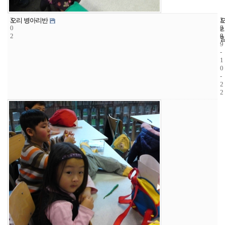
3
1
2
오리 병아리반
0
7
0
2
8
0
9
-
1
0
-
2
2