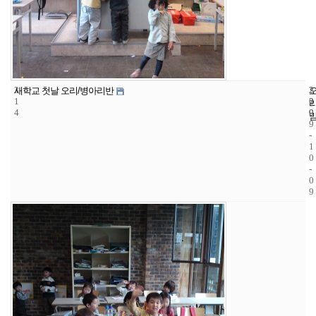
3
2
2
새학교 첫날 오리/병아리반
1
2
0
4
9
0
9
-
1
0
-
0
9