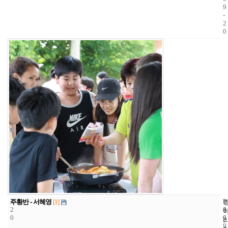
9
-
2
0
3
2
2
주황반 - 서혜영
[1]
2
4
0
0
6
0
9