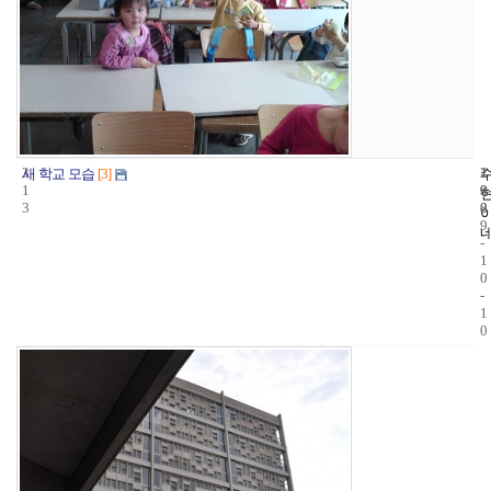
3
1
2
새 학교 모습
[3]
1
9
0
3
8
0
9
-
1
0
-
1
0