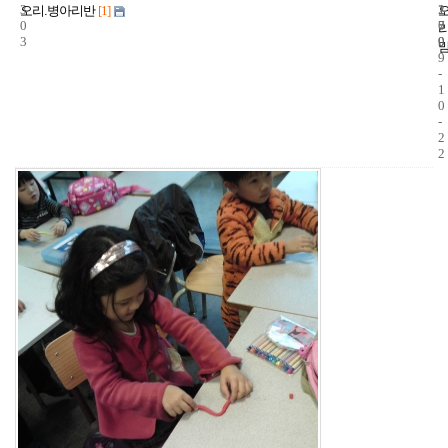
3
1
2
오리.병아리반
[1]
0
7
0
3
9
0
9
-
1
0
-
2
2