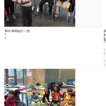
2
2
2
유아 예체능반
[1]
9
1
0
9
6
0
9
-
1
0
-
2
2