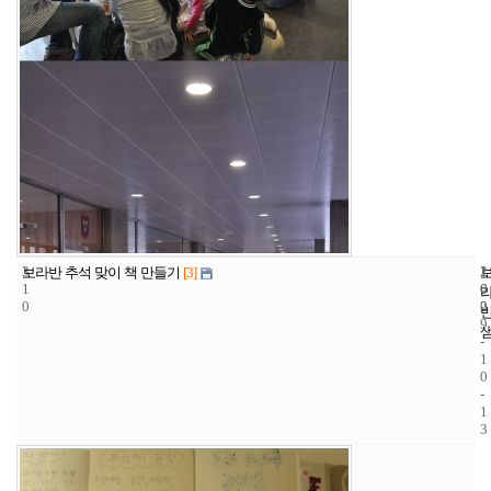
3
1
2
보라반 추석 맞이 책 만들기
[3]
1
6
0
0
2
0
9
-
1
0
-
1
3