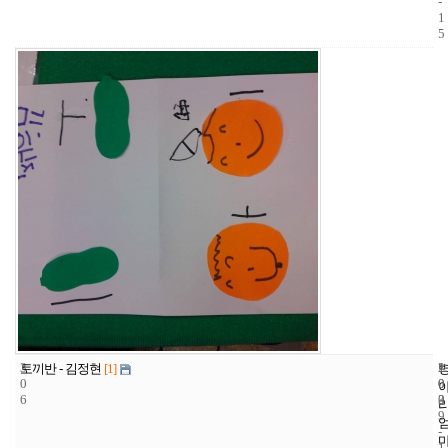
-
1
5
3
1
2
토끼반 - 김정현
[1]
0
0
0
6
3
0
9
-
1