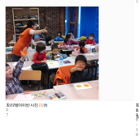
5
3
1
2
오리/병아리반 사진
[3]
0
4
0
7
2
0
9
-
1
0