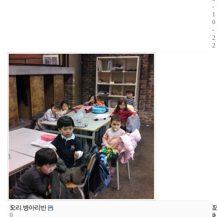
-
1
0
-
2
2
3
2
2
오리.병아리반
0
3
0