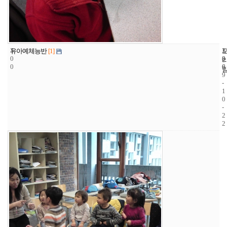
3
1
2
유아예체능반
[1]
0
8
0
0
6
0
9
-
1
0
-
2
2