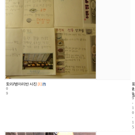
3
1
2
오리/병아리반 사진
[1]
0
4
0
9
9
0
9
-
1
0
-
1
5