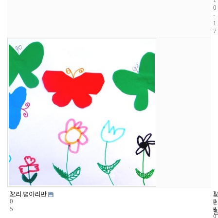
0
-
1
7
3
1
2
오리.병아리반
0
3
0
5
4
0
9