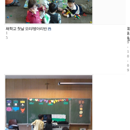
3
1
2
새학교 첫날 오리/병아리반
1
7
0
5
8
0
9
-
1
0
-
0
9