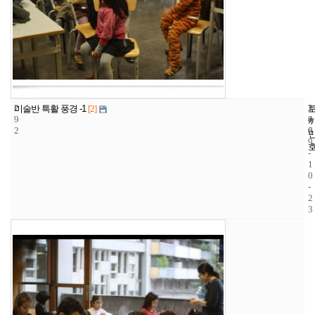
2
2
2
미술반 특활 풍경 -1
[2]
9
4
0
2
6
0
9
-
1
0
-
2
3