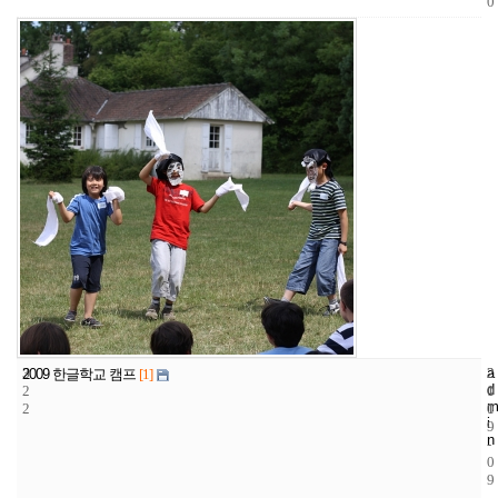
0
3
a
2
2
2009 한글학교 캠프
[1]
d
2
1
0
m
2
1
0
i
9
n
-
0
9
-