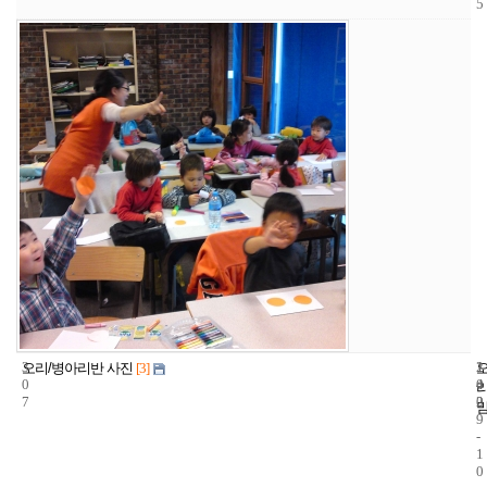
5
3
1
2
오리/병아리반 사진
[3]
0
4
0
7
2
0
9
-
1
0