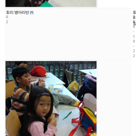
3
1
2
오리 병아리반
0
7
0
2
8
0
9
-
1
0
-
2
2