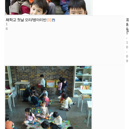
3
2
2
새학교 첫날 오리/병아리반
[1]
1
1
0
6
9
0
9
-
1
0
-
0
9