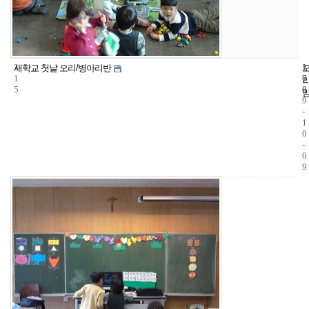
3
1
2
새학교 첫날 오리/병아리반
1
7
0
5
8
0
9
-
1
0
-
0
9