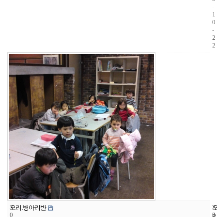
-
1
0
-
2
2
3
2
2
오리.병아리반
0
3
0