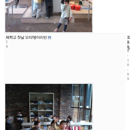
3
2
2
새학교 첫날 오리/병아리반
1
2
0
4
9
0
9
-
1
0
-
0
9