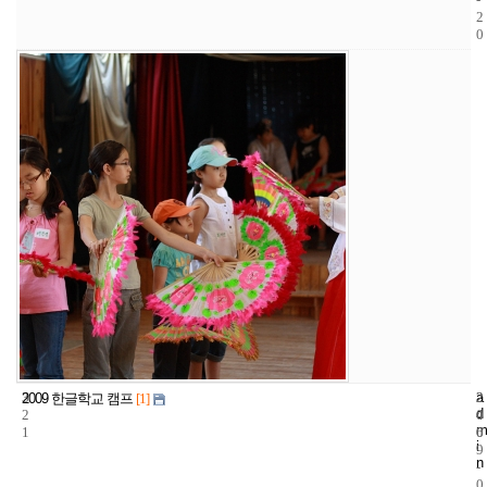
2
0
3
a
2
2
2009 한글학교 캠프
[1]
d
2
4
0
m
1
6
0
i
9
n
-
0