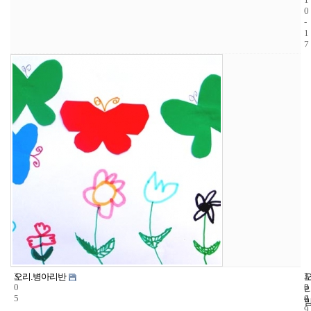
0
-
1
7
3
1
2
오리.병아리반
0
3
0
5
4
0
9