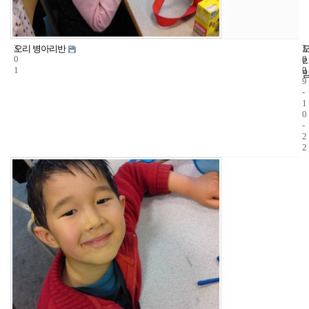
3
1
2
오리 병아리반
0
8
0
1
2
0
9
-
1
0
-
2
2