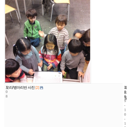
3
1
2
오리/병아리반 사진
[2]
0
6
0
8
6
0
9
-
1
0
-
1