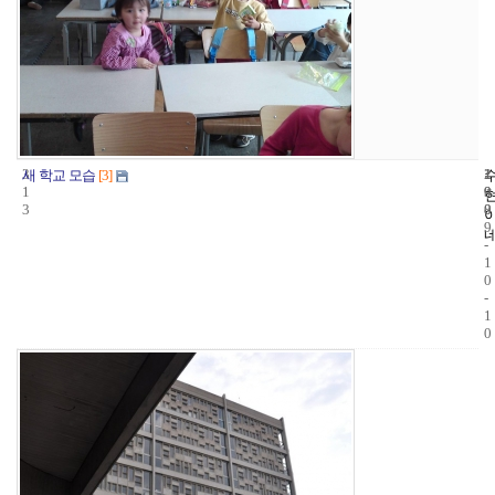
3
1
2
새 학교 모습
[3]
1
9
0
3
8
0
9
-
1
0
-
1
0