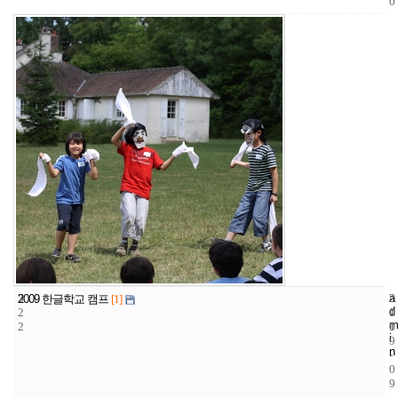
0
3
a
2
2
2009 한글학교 캠프
[1]
d
2
1
0
m
2
1
0
i
9
n
-
0
9
-