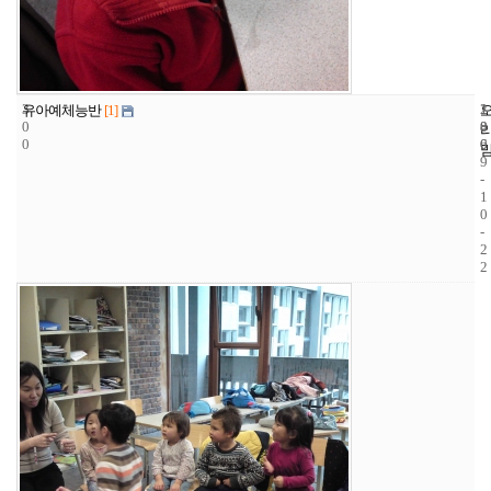
3
1
2
유아예체능반
[1]
0
8
0
0
6
0
9
-
1
0
-
2
2