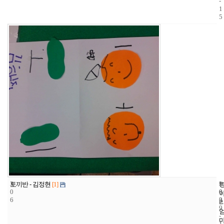
-
1
5
3
1
2
토끼반 - 김정현
[1]
0
0
0
6
3
0
9
-
1