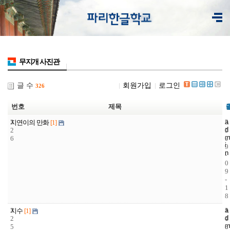
무지개 사진관
글 수
회원가입
로그인
326
번호
제목
3
a
2
2
지연이의 만화
[1]
d
2
3
0
m
6
7
0
i
9
n
-
0
9
-
1
8
3
a
1
2
지수
[1]
d
2
4
0
m
5
8
0