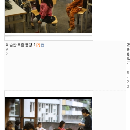
2
2
2
미술반 특활 풍경 -1
[2]
9
4
0
2
6
0
9
-
1
0
-
2
3