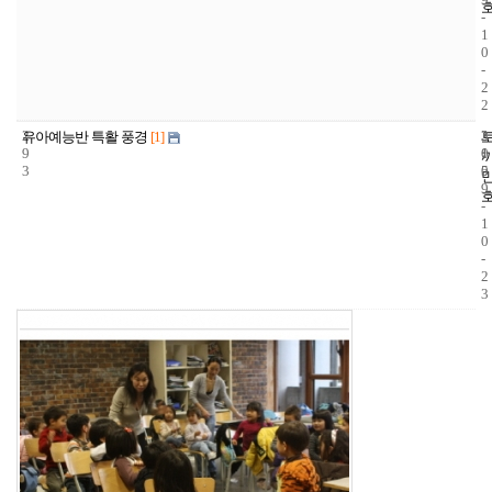
-
1
0
-
2
2
2
3
2
유아예능반 특활 풍경
[1]
9
1
0
3
5
0
9
-
1
0
-
2
3