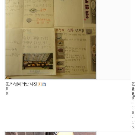
3
1
2
오리/병아리반 사진
[1]
0
4
0
9
9
0
9
-
1
0
-
1
5