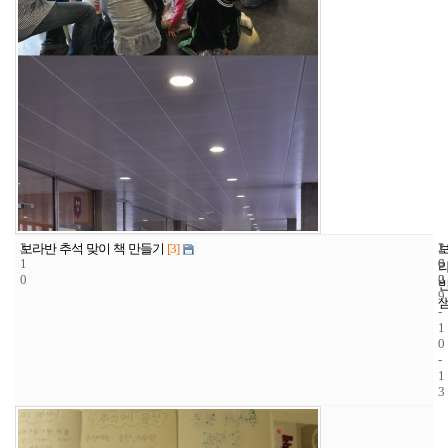
3
1
2
보라반 추석 맞이 책 만들기
[3]
1
6
0
0
2
0
9
-
1
0
-
1
3