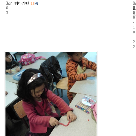
3
1
2
오리.병아리반
[1]
0
7
0
3
9
0
9
-
1
0
-
2
2