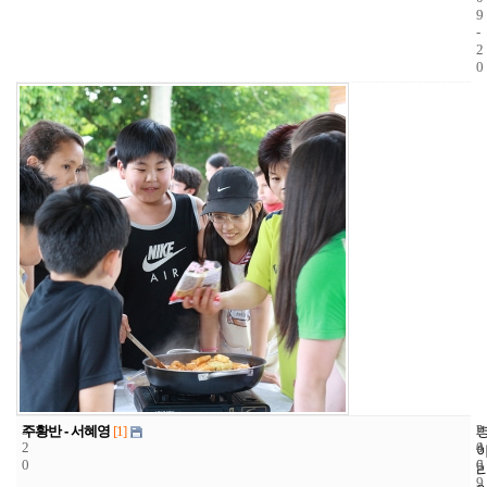
9
-
2
0
3
2
2
주황반 - 서혜영
[1]
2
4
0
0
6
0
9