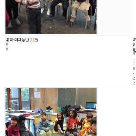
2
2
2
유아 예체능반
[1]
9
1
0
9
6
0
9
-
1
0
-
2
2