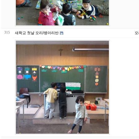
315
새학교 첫날 오리/병아리반
오