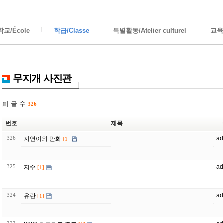
교/École
학급/Classe
특별활동/Atelier culturel
교육/
무지개 사진관
글 수
326
번호
제목
326
ad
지연이의 만화
[1]
325
ad
지수
[1]
324
ad
유란
[1]