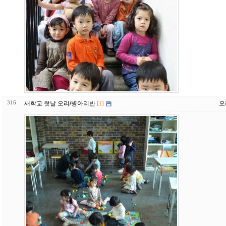
316
새학교 첫날 오리/병아리반
오
[1]