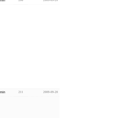
min
206
2009-09-20
min
211
2009-09-20