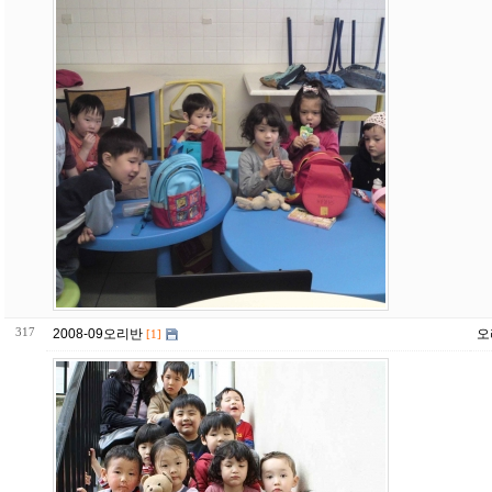
317
2008-09오리반
오
[1]