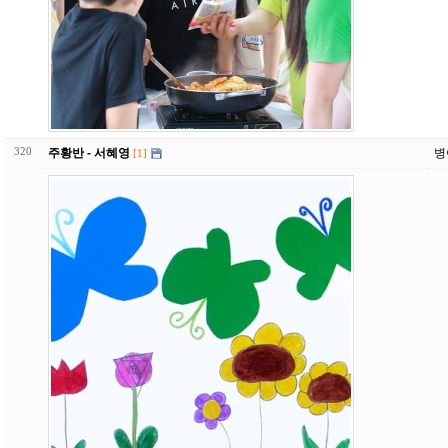
320
주황반 - 서혜영
병
[1]