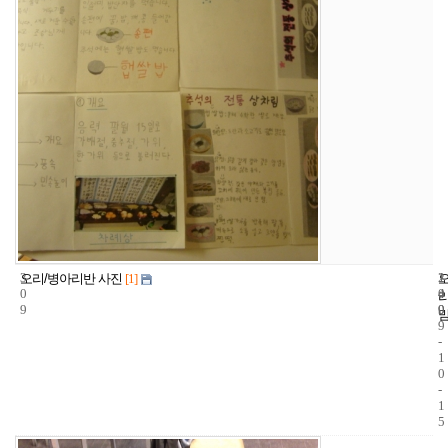
3
1
2
오리/병아리반 사진
[1]
0
4
0
9
9
0
9
-
1
0
-
1
5