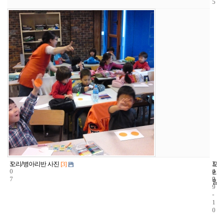
5
3
1
2
오리/병아리반 사진
[3]
0
4
0
7
2
0
9
-
1
0