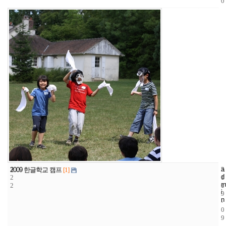
0
3
a
2
2
2009 한글학교 캠프
[1]
d
2
1
0
m
2
1
0
i
9
n
-
0
9
-