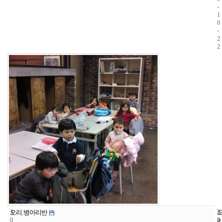
-
1
0
-
2
2
3
2
2
오리.병아리반
0
3
0