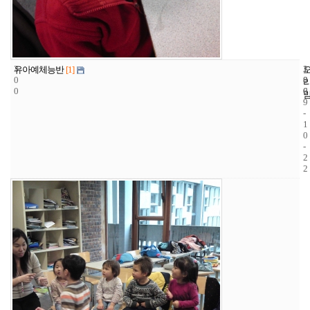
3
1
2
유아예체능반
[1]
0
8
0
0
6
0
9
-
1
0
-
2
2