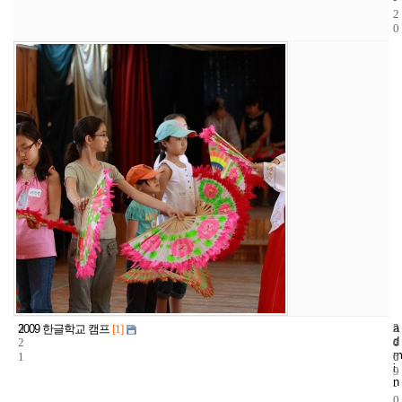
2
0
3
a
2
2
2009 한글학교 캠프
[1]
d
2
4
0
m
1
6
0
i
9
n
-
0