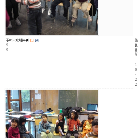
2
2
2
유아 예체능반
[1]
9
1
0
9
6
0
9
-
1
0
-
2
2