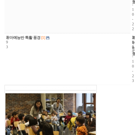
-
1
0
-
2
2
2
3
2
유아예능반 특활 풍경
[1]
9
1
0
3
5
0
9
-
1
0
-
2
3