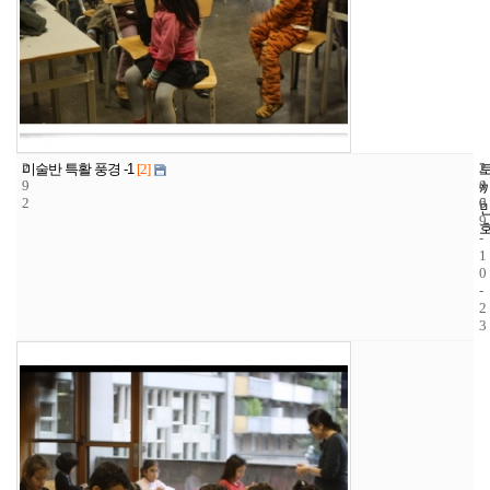
2
2
2
미술반 특활 풍경 -1
[2]
9
4
0
2
6
0
9
-
1
0
-
2
3