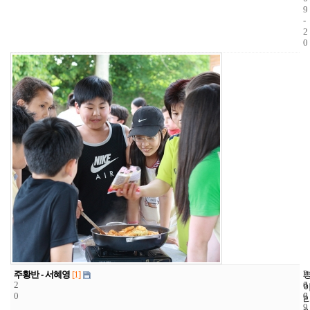
9
-
2
0
3
2
2
주황반 - 서혜영
[1]
2
4
0
0
6
0
9