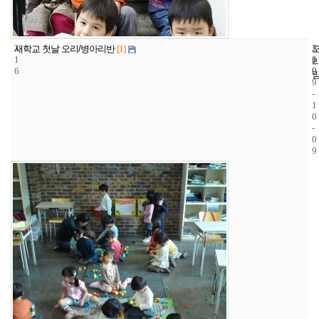
3
2
2
새학교 첫날 오리/병아리반
[1]
1
1
0
6
9
0
9
-
1
0
-
0
9