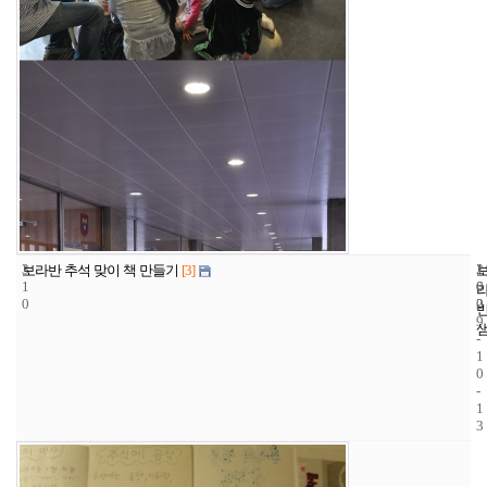
3
1
2
보라반 추석 맞이 책 만들기
[3]
1
6
0
0
2
0
9
-
1
0
-
1
3