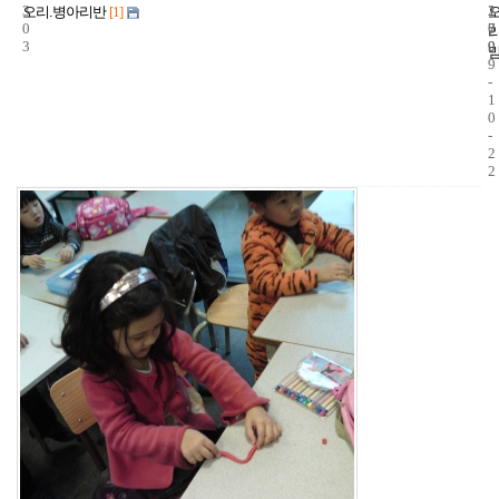
3
1
2
오리.병아리반
[1]
0
7
0
3
9
0
9
-
1
0
-
2
2