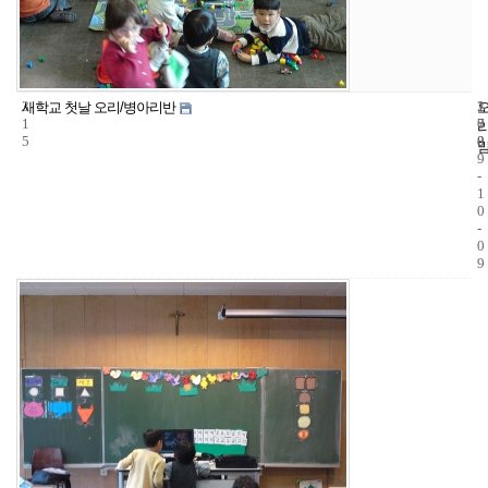
3
1
2
새학교 첫날 오리/병아리반
1
7
0
5
8
0
9
-
1
0
-
0
9