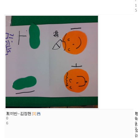
-
1
5
3
1
2
토끼반 - 김정현
[1]
0
0
0
6
3
0
9
-
1