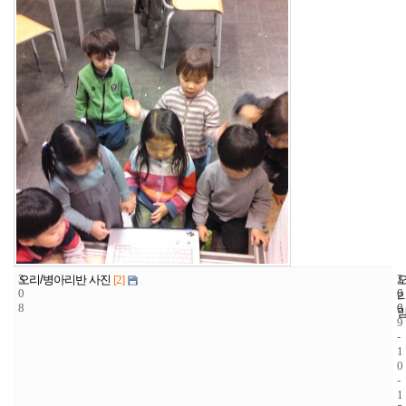
3
1
2
오리/병아리반 사진
[2]
0
6
0
8
6
0
9
-
1
0
-
1