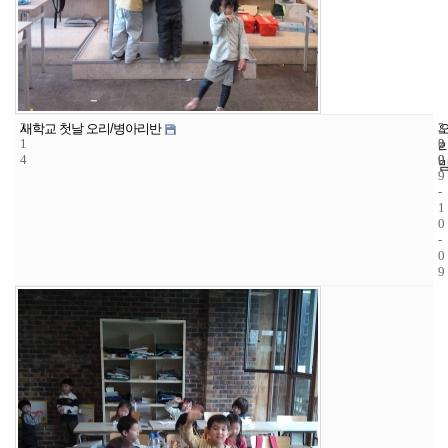
3
2
2
새학교 첫날 오리/병아리반
1
2
0
4
9
0
9
-
1
0
-
0
9