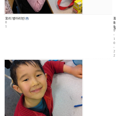
3
1
2
오리 병아리반
0
8
0
1
2
0
9
-
1
0
-
2
2