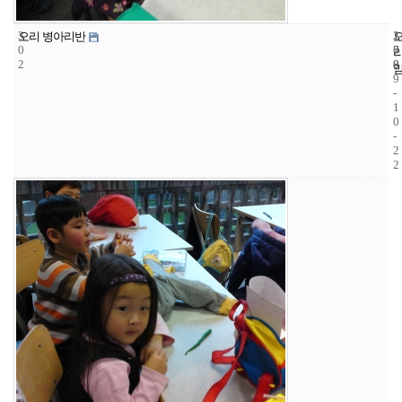
3
1
2
오리 병아리반
0
7
0
2
8
0
9
-
1
0
-
2
2