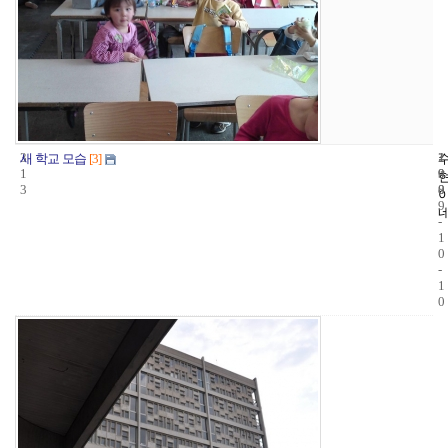
3
1
2
새 학교 모습
[3]
1
9
0
3
8
0
9
-
1
0
-
1
0