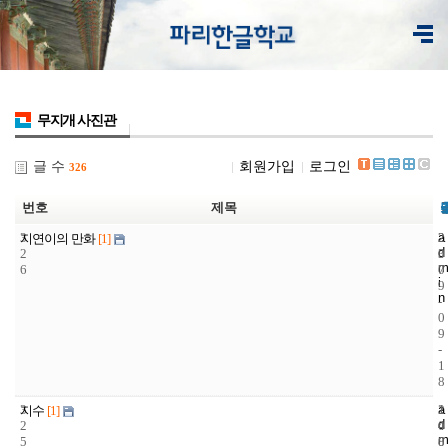
무지개 사진관
글 수
회원가입
로그인
326
번호
제목
3
a
2
2
지연이의 만화
[1]
d
2
3
0
m
6
7
0
i
9
n
-
0
9
-
1
8
3
a
1
2
지수
[1]
d
2
4
0
m
5
8
0