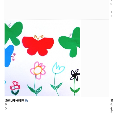
0
-
1
7
3
1
2
오리.병아리반
0
3
0
5
4
0
9