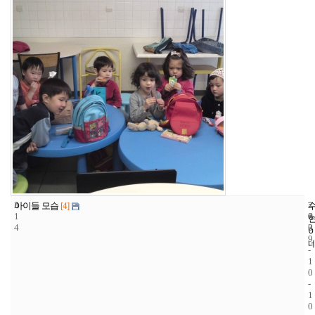
3
2
2
아이들 모습
[4]
1
6
0
4
3
0
9
-
1
0
-
1
0