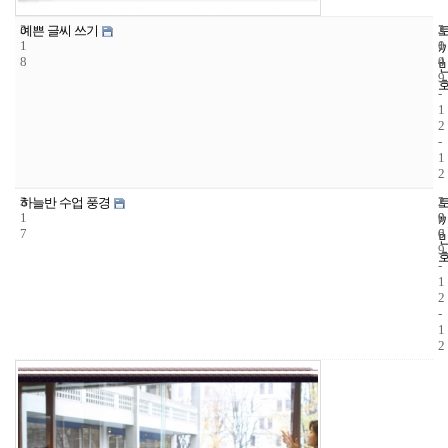
3
3
2
예쁜 글씨 쓰기
1
1
0
8
4
0
9
-
1
2
-
1
2
3
2
2
하늘반 수업 풍경
1
9
0
7
6
0
9
-
1
2
-
1
2