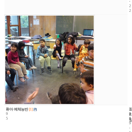
-
2
2
2
2
2
유아 예체능반
[1]
9
1
0
5
1
0
9
-