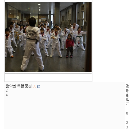
3
3
2
음악반 특활 풍경
[2]
2
9
0
4
4
0
9
-
1
0
-
2
3