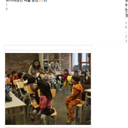
유아예능반 특활 풍경
[1]
1
1
0
9
5
0
9
-
1
0
-
2
3