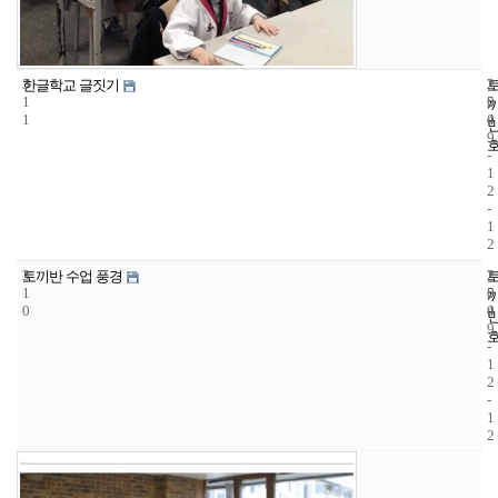
3
2
2
한글학교 글짓기
1
5
0
1
4
0
9
-
1
2
-
1
2
3
2
2
토끼반 수업 풍경
1
5
0
0
4
0
9
-
1
2
-
1
2