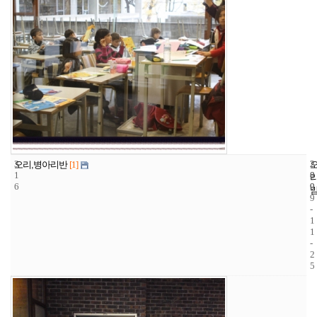
3
2
2
오리,병아리반
[1]
1
8
0
6
9
0
9
-
1
1
-
2
5