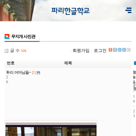
무지개 사진관
글 수
회원가입
로그인
326
번호
제목
3
5
2
우리 어머님들~
[1]
2
0
0
6
7
0
9
-
1
0
-
2
3