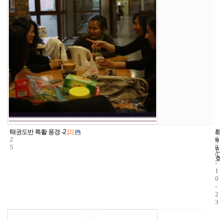
3
4
2
태권도반 특활 풍경 -2
[2]
2
6
0
5
2
0
9
-
1
0
-
2
3