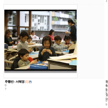
3
3
2
2
주황반 - 서혜영
[1]
0
4
0
7
6
0
9
-
0
9