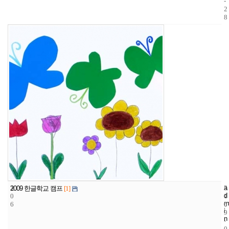
-
2
8
3
a
2
2
2009 한글학교 캠프
[1]
d
0
4
0
m
6
6
0
i
9
n
-
0