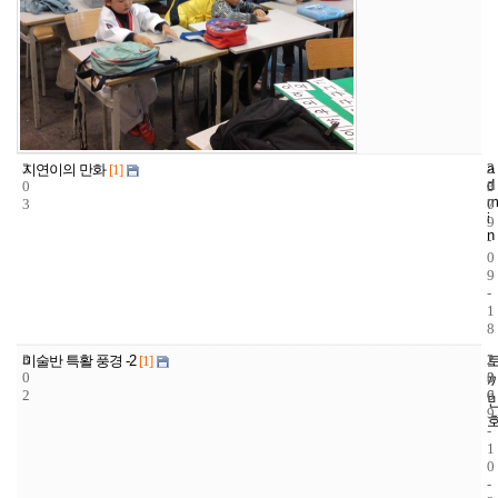
3
a
2
2
지연이의 만화
[1]
d
0
3
0
m
3
7
0
i
9
n
-
0
9
-
1
8
3
2
2
미술반 특활 풍경 -2
[1]
0
3
0
2
6
0
9
-
1
0
-