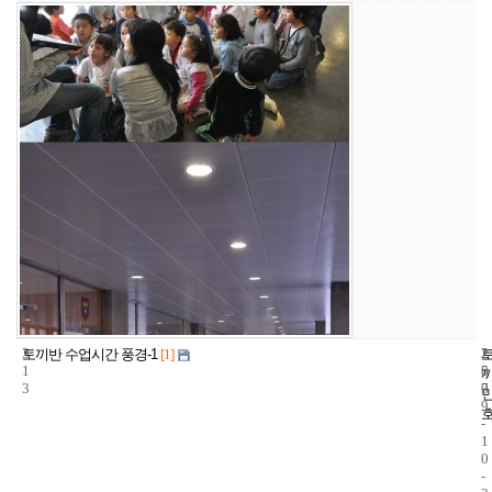
3
2
2
토끼반 수업시간 풍경-1
[1]
1
5
0
3
7
0
9
-
1
0
-