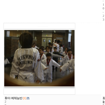
-
1
0
-
2
3
3
3
2
유아 예체능반
[1]
2
2
0