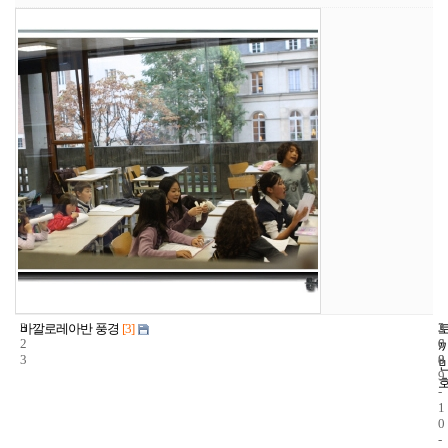
3
3
2
바깔로레아반 풍경
[3]
2
6
0
3
8
0
9
-
1
0
-