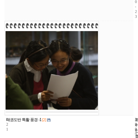
0
-
2
3
3
3
2
태권도반 특활 풍경 -1
[2]
2
2
0
1
3
0
9