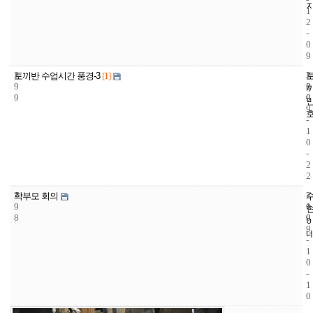
1
2
-
0
9
2
2
2
토끼반 수업시간 풍경-3
[1]
9
2
0
9
0
0
9
-
1
0
-
2
2
2
2
2
학부모 회의
9
1
0
8
9
0
9
-
1
0
-
1
0