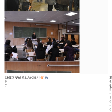
2
2
2
새학교 첫날 오리/병아리반
[1]
9
1
0
7
9
0
9
-
1
0
-
0