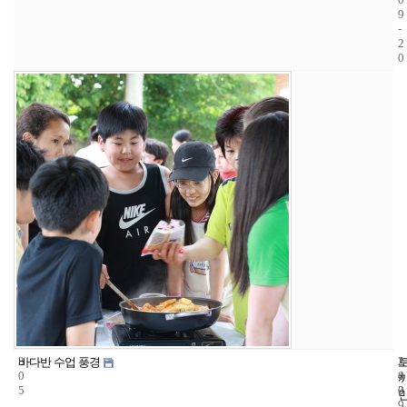
9
-
2
0
3
2
2
바다반 수업 풍경
0
4
0
5
3
0
9