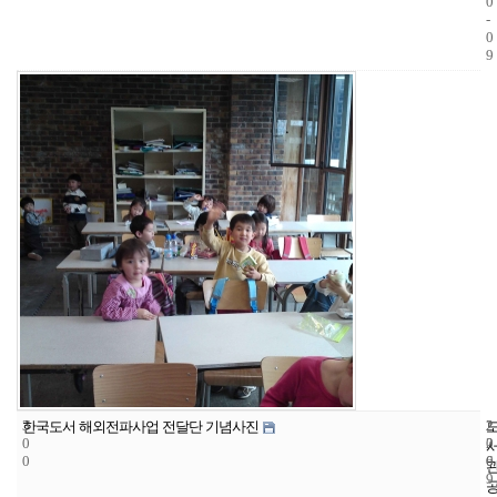
0
-
0
9
3
2
2
한국도서 해외전파사업 전달단 기념사진
0
2
0
0
6
0
9
-