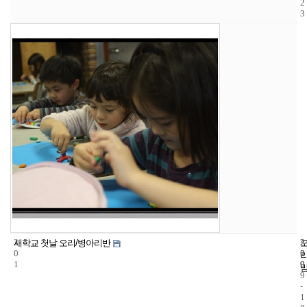
2
3
3
2
2
새학교 첫날 오리/병아리반
0
2
0
1
9
0
9
-
1