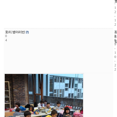
-
1
2
-
1
2
3
2
2
오리.병아리반
0
3
0
4
9
0
9
-
1
0
-
2
2