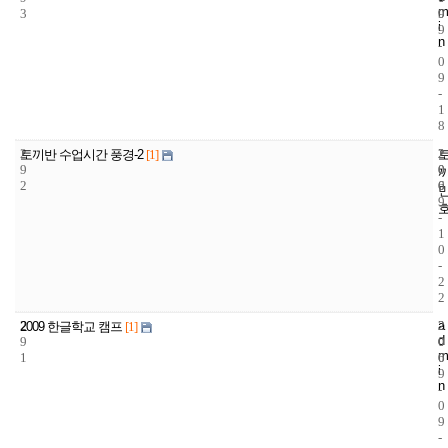
m
3
9
0
i
9
n
-
0
9
-
1
8
2
2
2
토끼반 수업시간 풍경-2
[1]
9
0
0
2
6
0
9
-
1
0
-
2
2
2
a
2
2
2009 한글학교 캠프
[1]
d
9
0
0
m
1
6
0
i
9
n
-
0
9
-