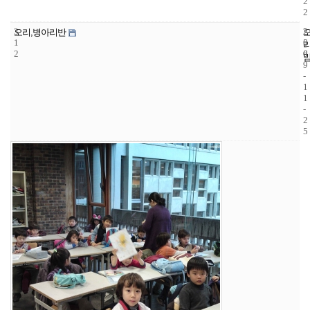
2
2
3
2
2
오리,병아리반
1
5
0
2
6
0
9
-
1
1
-
2
5