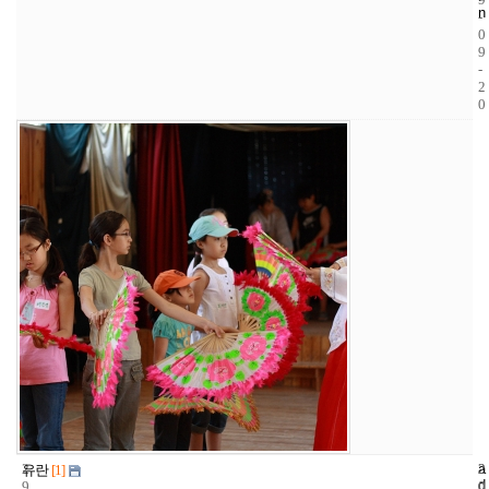
n
-
0
9
-
2
0
2
a
2
2
유란
[1]
d
9
0
0