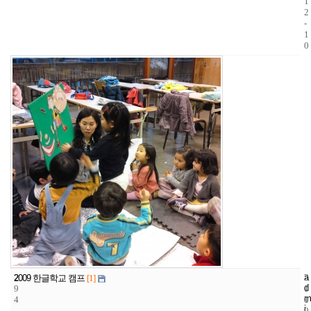
1
2
-
1
0
2
a
2
2
2009 한글학교 캠프
[1]
d
9
1
0
m
4
1
0
i
9