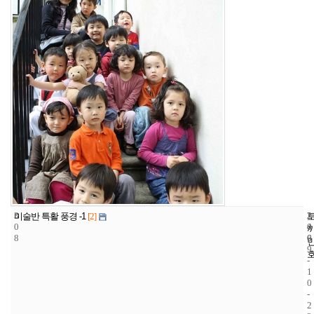
3
2
2
미술반 특활 풍경 -1
[2]
0
4
0
8
6
0
9
-
1
0
-
2