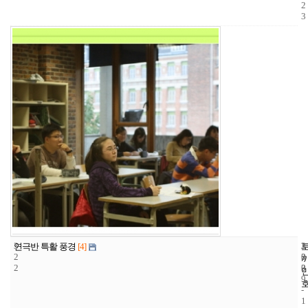
2
3
3
3
2
연극반 특활 풍경
[4]
2
3
0
2
3
0
9
-
1