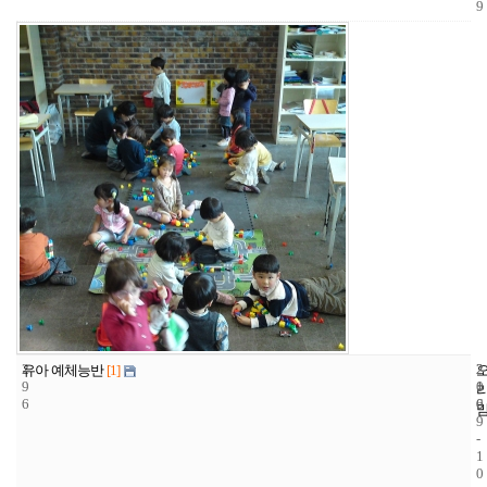
9
2
2
2
유아 예체능반
[1]
9
1
0
6
6
0
9
-
1
0