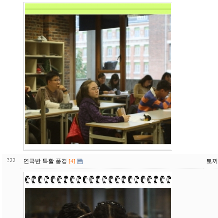
322
연극반 특활 풍경
토끼
[4]