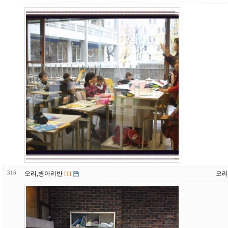
316
오리,병아리반
오리
[1]