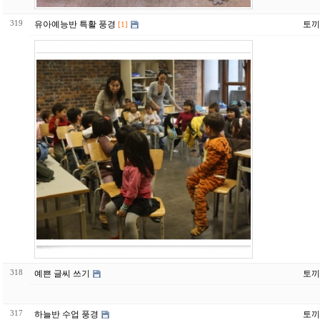
319
유아예능반 특활 풍경
토끼
[1]
318
예쁜 글씨 쓰기
토끼
317
하늘반 수업 풍경
토끼