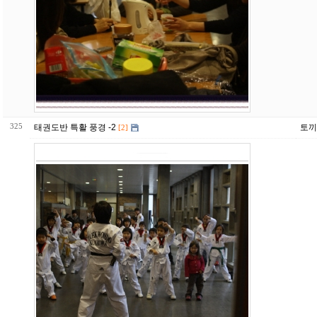
325
태권도반 특활 풍경 -2
토끼
[2]