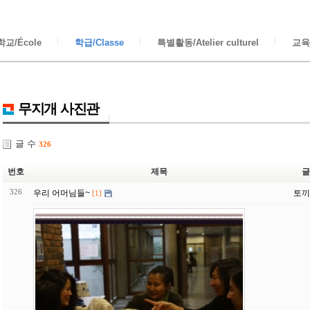
교/École
학급/Classe
특별활동/Atelier culturel
교육/
무지개 사진관
글 수
326
번호
제목
글
326
우리 어머님들~
토끼
[1]