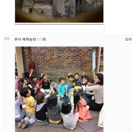
320
유아 예체능반
오리
[1]