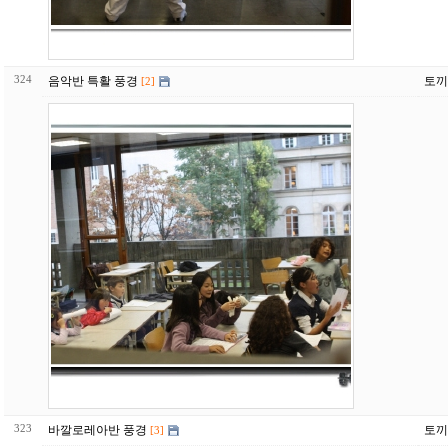
324
음악반 특활 풍경
토끼
[2]
323
바깔로레아반 풍경
토끼
[3]