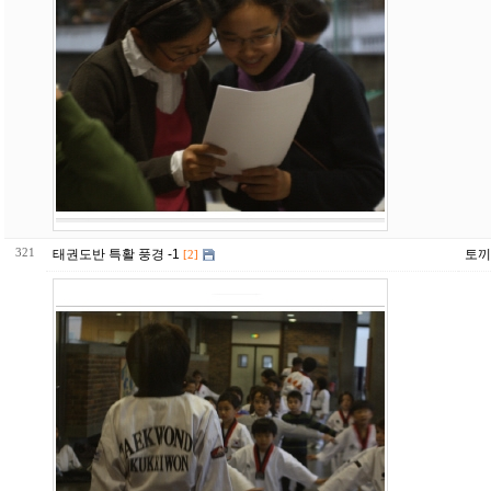
321
태권도반 특활 풍경 -1
토끼
[2]