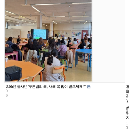
3
1
2
2025년 을사년 '푸른뱀의 해', 새해 복 많이 받으세요 ^^
0
0
9
2
5
-
0
3
-
1
3