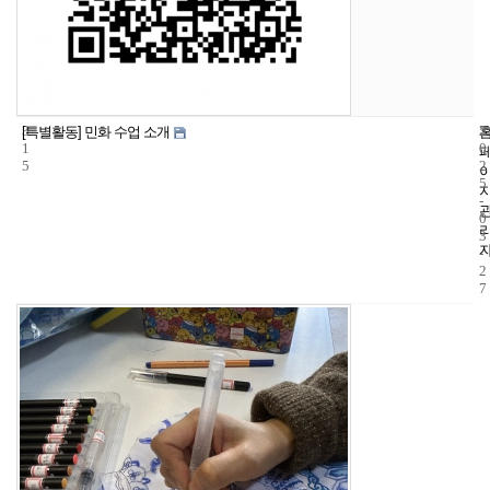
3
5
2
[특별활동] 민화 수업 소개
1
0
5
2
5
-
0
3
-
2
7