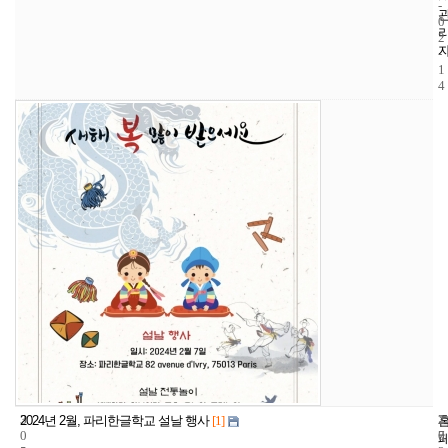
-
0
2
-
1
4
3
2
2
2024년 2월, 파리한글학교 설날 행사
[1]
0
7
0