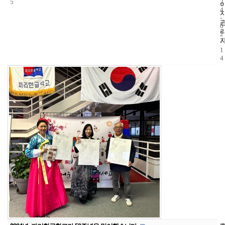
5
2
4
-
0
2
-
1
4