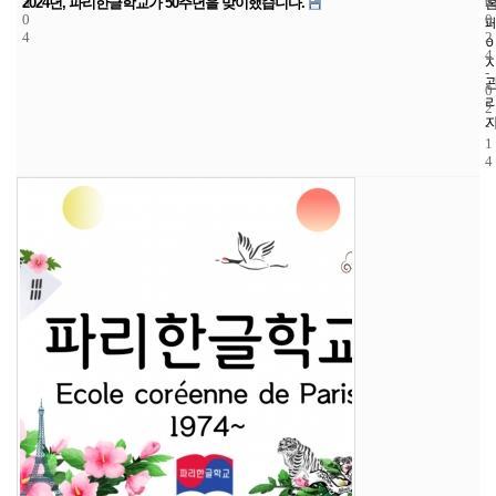
3
6
2
2024년, 파리한글학교가 50주년을 맞이했습니다.
0
0
4
2
4
-
0
2
-
1
4