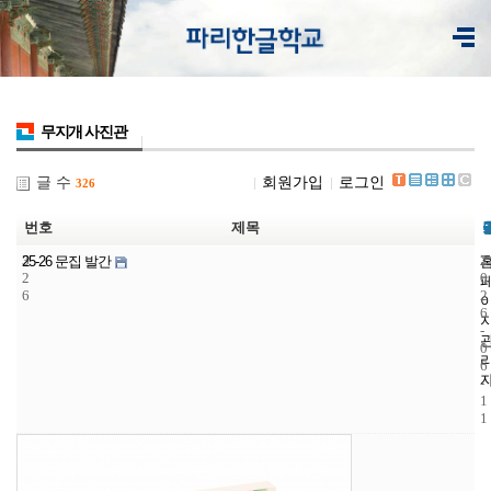
무지개 사진관
글 수
회원가입
로그인
326
번호
제목
3
2
2
25-26 문집 발간
2
0
6
2
6
-
0
6
-
1
1