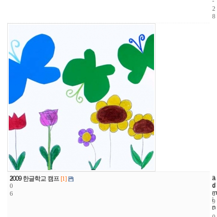
-
2
8
3
a
2
2
2009 한글학교 캠프
[1]
d
0
4
0
m
6
6
0
i
9
n
-
0