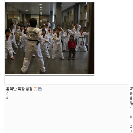
3
3
2
음악반 특활 풍경
[2]
2
9
0
4
4
0
9
-
1
0
-
2
3