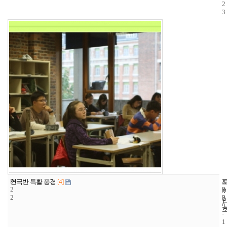
2
3
3
3
2
연극반 특활 풍경
[4]
2
3
0
2
3
0
9
-
1