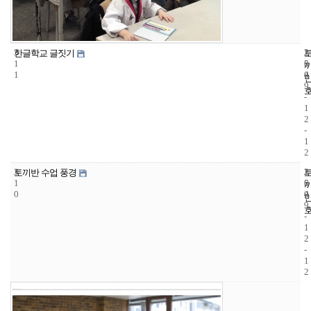
3
2
2
한글학교 글짓기
1
5
0
1
4
0
9
-
1
2
-
1
2
3
2
2
토끼반 수업 풍경
1
5
0
0
4
0
9
-
1
2
-
1
2