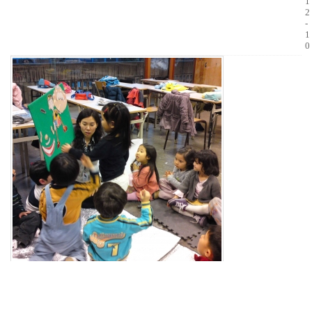
1
2
-
1
0
2
a
2
2
2009 한글학교 캠프
[1]
d
9
1
0
m
4
1
0
i
9