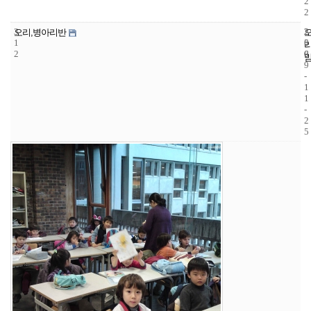
2
2
3
2
2
오리,병아리반
1
5
0
2
6
0
9
-
1
1
-
2
5