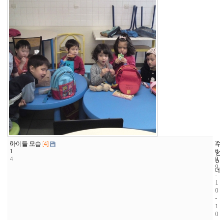
3
2
2
아이들 모습
[4]
1
6
0
4
3
0
9
-
1
0
-
1
0