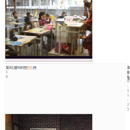
3
2
2
오리,병아리반
[1]
1
8
0
6
9
0
9
-
1
1
-
2
5