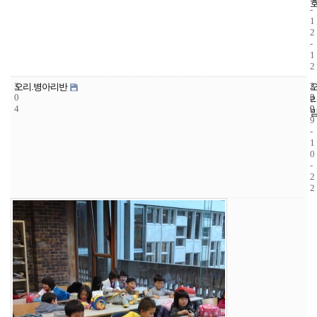
-
1
2
-
1
2
3
2
2
오리.병아리반
0
3
0
4
9
0
9
-
1
0
-
2
2