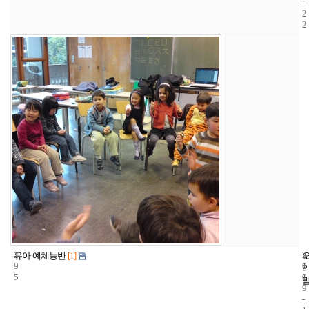
-
2
2
2
2
2
유아 예체능반
[1]
9
1
0
5
1
0
9
-