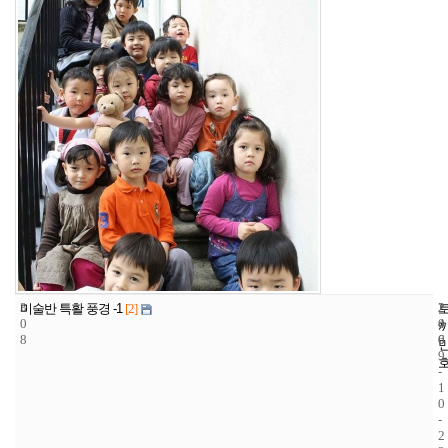
3
2
2
미술반 특활 풍경 -1
[2]
0
4
0
8
6
0
9
-
1
0
-
2