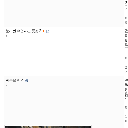
1
2
-
0
9
2
2
2
토끼반 수업시간 풍경-3
[1]
9
2
0
9
0
0
9
-
1
0
-
2
2
2
2
2
학부모 회의
9
1
0
8
9
0
9
-
1
0
-
1
0