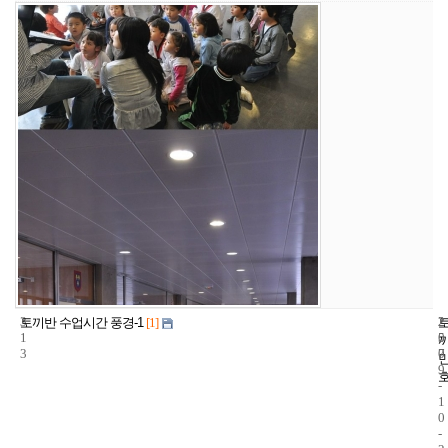
3
2
2
토끼반 수업시간 풍경-1
[1]
1
5
0
3
7
0
9
-
1
0
-