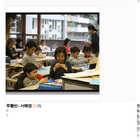
3
3
2
2
주황반 - 서혜영
[1]
0
4
0
7
6
0
9
-
0
9