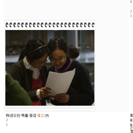
0
-
2
3
3
3
2
태권도반 특활 풍경 -1
[2]
2
2
0
1
3
0
9