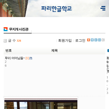
무지개 사진관
글 수
회원가입
로그인
326
번호
제목
3
5
2
우리 어머님들~
[1]
2
0
0
6
7
0
9
-
1
0
-
2
3