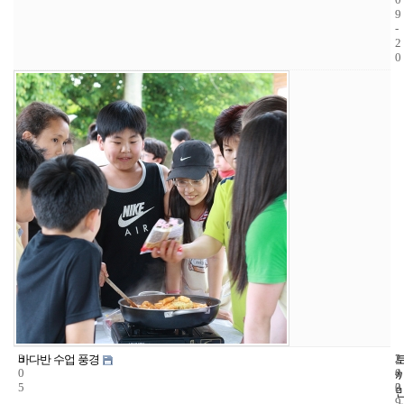
9
-
2
0
3
2
2
바다반 수업 풍경
0
4
0
5
3
0
9