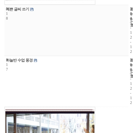
3
3
2
예쁜 글씨 쓰기
1
1
0
8
4
0
9
-
1
2
-
1
2
3
2
2
하늘반 수업 풍경
1
9
0
7
6
0
9
-
1
2
-
1
2