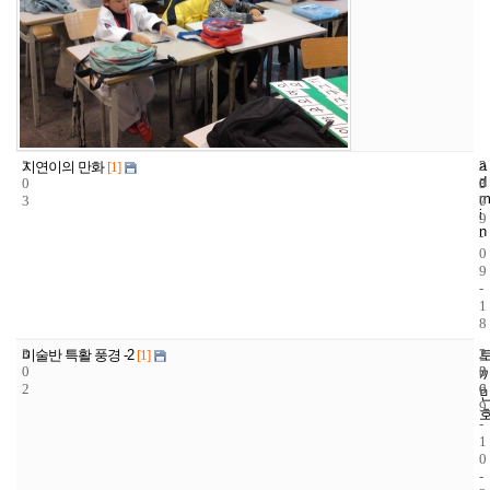
3
a
2
2
지연이의 만화
[1]
d
0
3
0
m
3
7
0
i
9
n
-
0
9
-
1
8
3
2
2
미술반 특활 풍경 -2
[1]
0
3
0
2
6
0
9
-
1
0
-