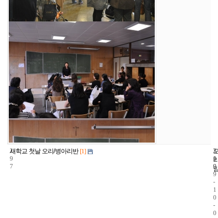
2
2
2
새학교 첫날 오리/병아리반
[1]
9
1
0
7
9
0
9
-
1
0
-
0