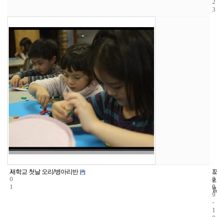
2
3
3
2
2
새학교 첫날 오리/병아리반
0
2
0
1
9
0
9
-
1