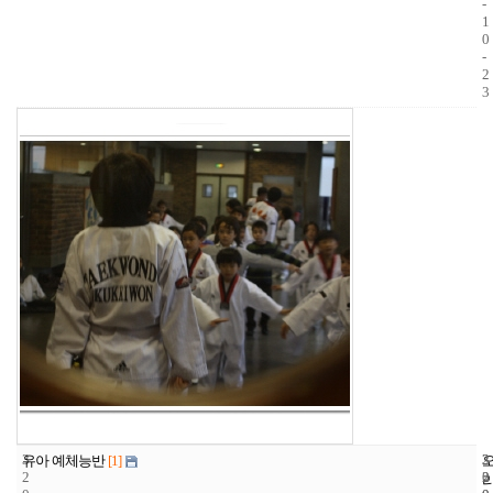
-
1
0
-
2
3
3
3
2
유아 예체능반
[1]
2
2
0