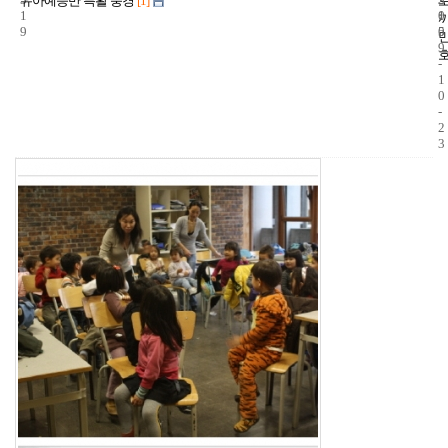
유아예능반 특활 풍경
[1]
1
1
0
9
5
0
9
-
1
0
-
2
3