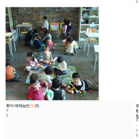
9
2
2
2
유아 예체능반
[1]
9
1
0
6
6
0
9
-
1
0