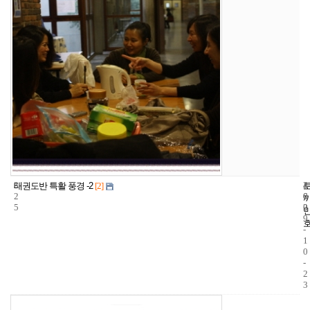
3
4
2
태권도반 특활 풍경 -2
[2]
2
6
0
5
2
0
9
-
1
0
-
2
3