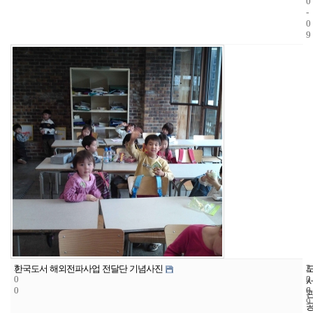
0
-
0
9
3
2
2
한국도서 해외전파사업 전달단 기념사진
0
2
0
0
6
0
9
-