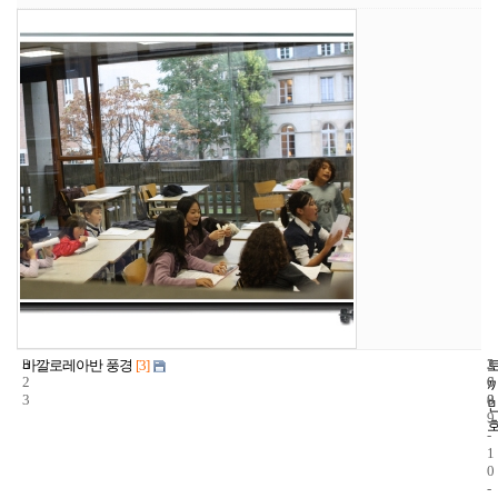
3
3
2
바깔로레아반 풍경
[3]
2
6
0
3
8
0
9
-
1
0
-