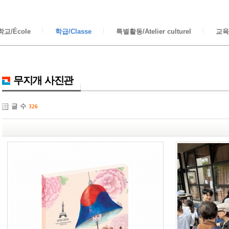
교/École
학급/Classe
특별활동/Atelier culturel
교육/
무지개 사진관
글 수
326