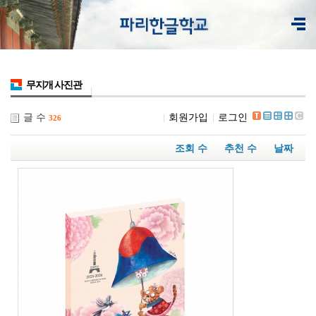
무지개 사진관
글 수
회원가입
로그인
326
조회 수
추천 수
날짜