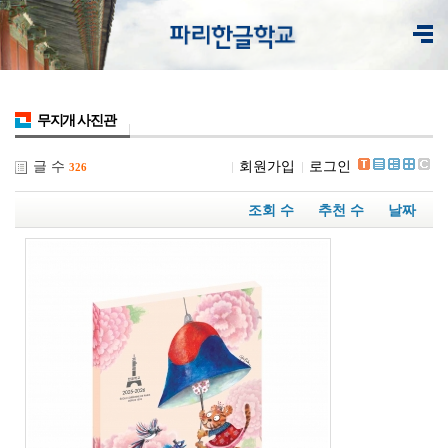
무지개 사진관
글 수
회원가입
로그인
326
조회 수
추천 수
날짜