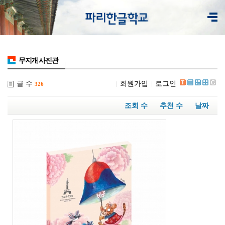
무지개 사진관
글 수
회원가입
로그인
326
조회 수
추천 수
날짜