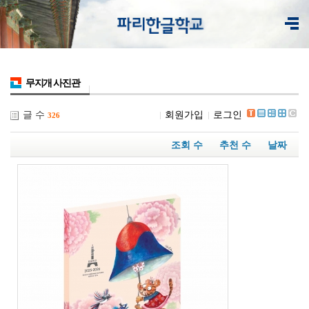
무지개 사진관
글 수
회원가입
로그인
326
조회 수
추천 수
날짜