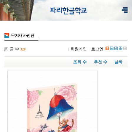
무지개 사진관
글 수
회원가입
로그인
326
조회 수
추천 수
날짜