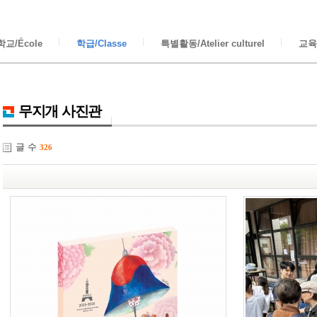
교/École
학급/Classe
특별활동/Atelier culturel
교육/
무지개 사진관
글 수
326