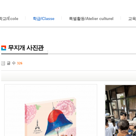
교/École
학급/Classe
특별활동/Atelier culturel
교육/
무지개 사진관
글 수
326