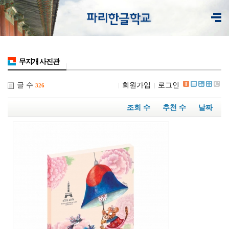
무지개 사진관
글 수
회원가입
로그인
326
조회 수
추천 수
날짜