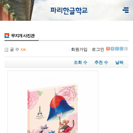
무지개 사진관
글 수
회원가입
로그인
326
조회 수
추천 수
날짜