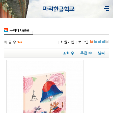
무지개 사진관
글 수
회원가입
로그인
326
조회 수
추천 수
날짜