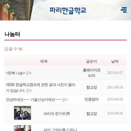
나눔터
글 수
92
제목
글쓴이
날짜
홈페이지관
2023-01-07
<한복 나눔>
1
리자
제5회 한글학교캠프에 관한 글과 사진이 올라
함교장
2011-06-24
가 있습니다.
1
민종엄마
2010-09-28
안녕하세요~~~ 가을신상이에요~~~
1
2010-09-30
함교장
파리의 한가위
새끼 고양이를 드립니