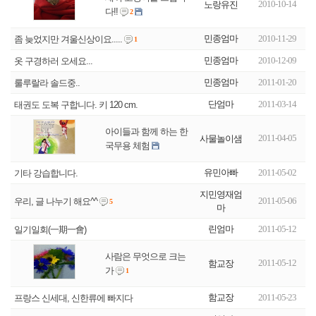
2010-10-14
노랑유진
다!!
2
민종엄마
2010-11-29
좀 늦었지만 겨울신상이요.....
1
민종엄마
2010-12-09
옷 구경하러 오세요...
민종엄마
2011-01-20
룰루랄라 솔드중..
단엄마
2011-03-14
태권도 도복 구합니다. 키 120 cm.
아이들과 함께 하는 한
2011-04-05
사물놀이샘
국무용 체험
유민아빠
2011-05-02
기타 강습합니다.
지민영재엄
2011-05-06
우리, 글 나누기 해요^^
5
마
린엄마
2011-05-12
일기일회(一期一會)
사람은 무엇으로 크는
2011-05-12
함교장
가
1
함교장
2011-05-23
프랑스 신세대, 신한류에 빠지다