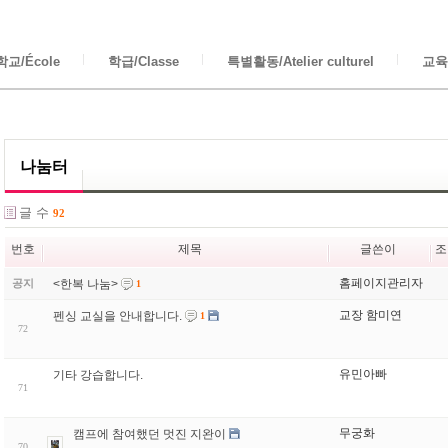
교/École
학급/Classe
특별활동/Atelier culturel
교육/
나눔터
글 수
92
번호
제목
글쓴이
조
홈페이지관리자
<한복 나눔>
공지
1
교장 함미연
펜싱 교실을 안내합니다.
1
72
유민아빠
기타 강습합니다.
71
무궁화
캠프에 참여했던 멋진 지완이
70