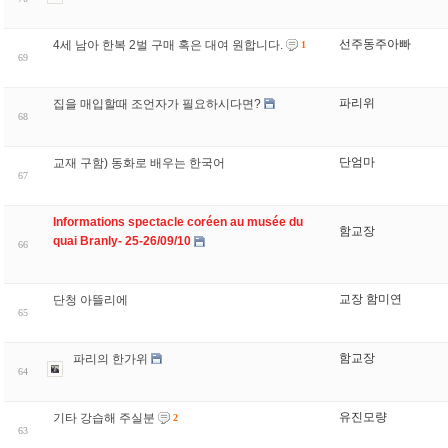
선주동주아빠
4세 남아 한복 2벌 구매 혹은 대여 원합니다.
1
69
파리위
집을 매입할때 조언자가 필요하시다면?
68
단엄마
교재 구함) 동화로 배우는 한국어
67
Informations spectacle coréen au musée du
함교장
66
교장 함미연
단청 아뜰리에
65
함교장
파리의 한가위
64
유진모량
기타 강습해 주실분
2
63