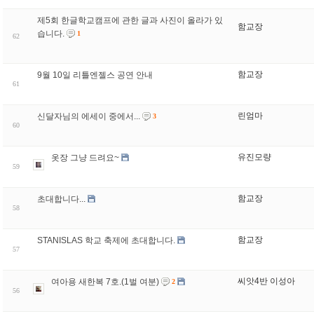
제5회 한글학교캠프에 관한 글과 사진이 올라가 있
함교장
습니다.
1
62
함교장
61
린엄마
신달자님의 에세이 중에서...
3
60
유진모량
옷장 그냥 드려요~
59
함교장
초대합니다...
58
함교장
STANISLAS 학교 축제에 초대합니다.
57
씨앗4반 이성아
여아용 새한복 7호.(1벌 여분)
2
56