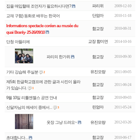
파리위
2009-12-10
집을 매입할때 조언자가 필요하시다면?
단엄마
2010-11-18
교재 구함) 동화로 배우는 한국어
Informations spectacle coréen au musée du
2010-08-31
함교장
교장 함미연
2014-10-16
단청 아뜰리에
2010-09-30
함교장
파리의 한가위
유진모량
2011-09-05
기타 강습해 주실분
2
제5회 한글학교캠프에 관한 글과 사진이 올라
함교장
2011-06-24
가 있습니다.
1
함교장
2010-09-03
린엄마
2011-05-24
신달자님의 에세이 중에서...
3
2012-03-26
유진모량
옷장 그냥 드려요~
함교장
2010-06-17
초대합니다...