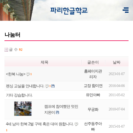
나눔터
글 수
92
제목
글쓴이
날짜
홈페이지관
2023-01-07
<한복 나눔>
1
리자
교장 함미연
2016-04-06
펜싱 교실을 안내합니다.
1
유민아빠
2011-05-02
기타 강습합니다.
캠프에 참여했던 멋진
2010-07-04
무궁화
지완이
선주동주아
4세 남아 한복 2벌 구매 혹은 대여 원합니다.
2015-01-07
빠
1