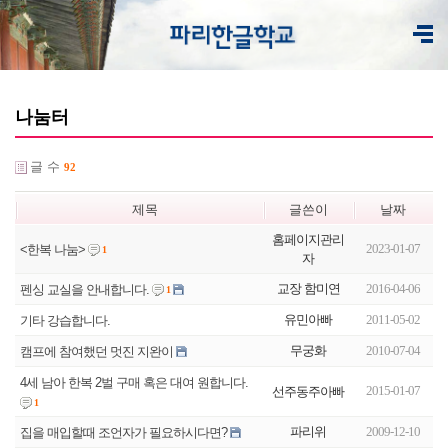
나눔터
글 수
92
제목
글쓴이
날짜
홈페이지관리
2023-01-07
<한복 나눔>
1
자
교장 함미연
2016-04-06
펜싱 교실을 안내합니다.
1
유민아빠
2011-05-02
기타 강습합니다.
무궁화
2010-07-04
캠프에 참여했던 멋진 지완이
4세 남아 한복 2벌 구매 혹은 대여 원합니다.
2015-01-07
선주동주아빠
1
파리위
2009-12-10
집을 매입할때 조언자가 필요하시다면?