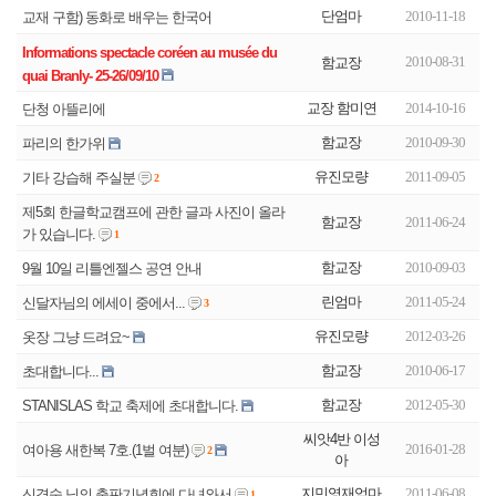
단엄마
2010-11-18
교재 구함) 동화로 배우는 한국어
Informations spectacle coréen au musée du
2010-08-31
함교장
교장 함미연
2014-10-16
단청 아뜰리에
함교장
2010-09-30
파리의 한가위
유진모량
2011-09-05
기타 강습해 주실분
2
제5회 한글학교캠프에 관한 글과 사진이 올라
함교장
2011-06-24
가 있습니다.
1
함교장
2010-09-03
린엄마
2011-05-24
신달자님의 에세이 중에서...
3
유진모량
2012-03-26
옷장 그냥 드려요~
함교장
2010-06-17
초대합니다...
함교장
2012-05-30
STANISLAS 학교 축제에 초대합니다.
씨앗4반 이성
2016-01-28
여아용 새한복 7호.(1벌 여분)
2
아
지민영재엄마
2011-06-08
신경숙 님의 출판기념회에 다녀와서
1