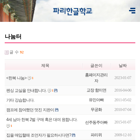
나눔터
글 수
92
제목
글쓴이
날짜
홈페이지관리
2023-01-07
<한복 나눔>
1
자
교장 함미연
2016-04-06
펜싱 교실을 안내합니다.
1
유민아빠
2011-05-02
기타 강습합니다.
무궁화
2010-07-04
캠프에 참여했던 멋진 지완이
4세 남아 한복 2벌 구매 혹은 대여 원합니다.
2015-01-07
선주동주아빠
1
파리위
2009-12-10
집을 매입할때 조언자가 필요하시다면?