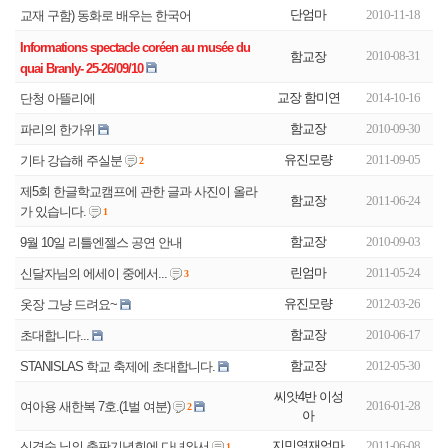
단엄마
2010-11-18
교재 구함) 동화로 배우는 한국어
Informations spectacle coréen au musée du
2010-08-31
함교장
교장 함미연
2014-10-16
단청 아뜰리에
함교장
2010-09-30
파리의 한가위
유진모량
2011-09-05
기타 강습해 주실분
2
제5회 한글학교캠프에 관한 글과 사진이 올라
함교장
2011-06-24
가 있습니다.
1
함교장
2010-09-03
린엄마
2011-05-24
신달자님의 에세이 중에서...
3
유진모량
2012-03-26
옷장 그냥 드려요~
함교장
2010-06-17
초대합니다...
함교장
2012-05-30
STANISLAS 학교 축제에 초대합니다.
씨앗4반 이성
2016-01-28
여아용 새한복 7호.(1벌 여분)
2
아
지민영재엄마
2011-06-08
신경숙 님의 출판기념회에 다녀와서
1