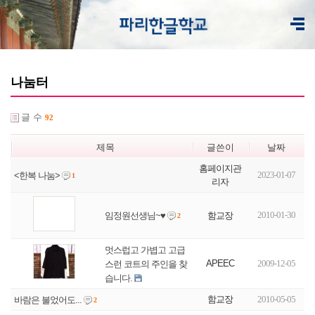
나눔터
글 수
92
제목
글쓴이
날짜
홈페이지관
2023-01-07
<한복 나눔>
1
리자
2010-01-30
함교장
임정원선생님~♥
2
멋스럽고 가볍고 고급
APEEC
2009-12-05
스런 코트의 주인을 찾
습니다.
함교장
2010-05-05
바람은 불었어도...
2