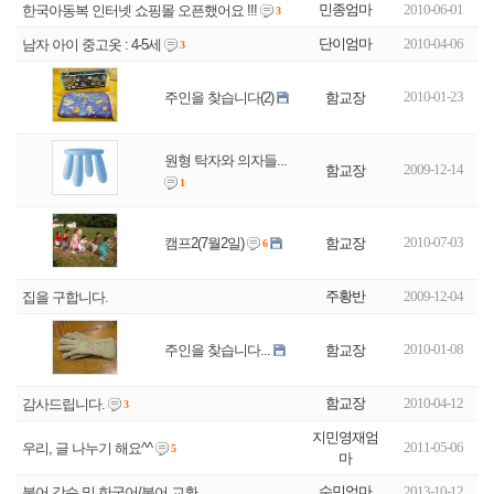
민종엄마
2010-06-01
한국아동복 인터넷 쇼핑몰 오픈했어요 !!!
3
단이엄마
2010-04-06
남자 아이 중고옷 : 4-5세
3
2010-01-23
함교장
주인을 찾습니다(2)
원형 탁자와 의자들...
2009-12-14
함교장
1
2010-07-03
함교장
캠프2(7월2일)
6
주황반
2009-12-04
집을 구합니다.
2010-01-08
함교장
주인을 찾습니다...
함교장
2010-04-12
감사드립니다.
3
지민영재엄
2011-05-06
우리, 글 나누기 해요^^
5
마
수민엄마
2013-10-12
불어 강습 및 한국어/불어 교환