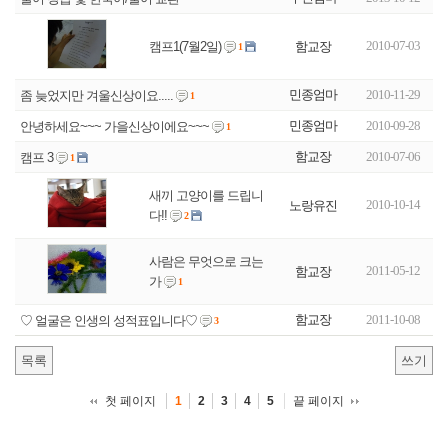
2010-07-03
함교장
캠프1(7월2일)
1
민종엄마
2010-11-29
좀 늦었지만 겨울신상이요.....
1
민종엄마
2010-09-28
안녕하세요~~~ 가을신상이에요~~~
1
함교장
2010-07-06
캠프 3
1
새끼 고양이를 드립니
2010-10-14
노랑유진
다!!
2
사람은 무엇으로 크는
2011-05-12
함교장
가
1
함교장
2011-10-08
♡ 얼굴은 인생의 성적표입니다♡
3
목록
쓰기
첫 페이지
끝 페이지
1
2
3
4
5