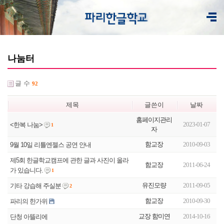
나눔터
글 수
92
제목
글쓴이
날짜
홈페이지관리
2023-01-07
<한복 나눔>
1
자
함교장
2010-09-03
제5회 한글학교캠프에 관한 글과 사진이 올라
함교장
2011-06-24
가 있습니다.
1
유진모량
2011-09-05
기타 강습해 주실분
2
함교장
2010-09-30
파리의 한가위
교장 함미연
2014-10-16
단청 아뜰리에