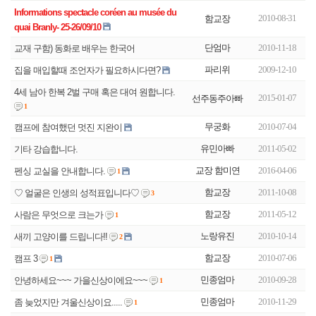
Informations spectacle coréen au musée du
2010-08-31
함교장
단엄마
2010-11-18
교재 구함) 동화로 배우는 한국어
파리위
2009-12-10
집을 매입할때 조언자가 필요하시다면?
4세 남아 한복 2벌 구매 혹은 대여 원합니다.
2015-01-07
선주동주아빠
1
무궁화
2010-07-04
캠프에 참여했던 멋진 지완이
유민아빠
2011-05-02
기타 강습합니다.
교장 함미연
2016-04-06
펜싱 교실을 안내합니다.
1
함교장
2011-10-08
♡ 얼굴은 인생의 성적표입니다♡
3
함교장
2011-05-12
사람은 무엇으로 크는가
1
노랑유진
2010-10-14
새끼 고양이를 드립니다!!
2
함교장
2010-07-06
캠프 3
1
민종엄마
2010-09-28
안녕하세요~~~ 가을신상이에요~~~
1
민종엄마
2010-11-29
좀 늦었지만 겨울신상이요.....
1