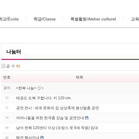
교/École
학급/Classe
특별활동/Atelier culturel
교육/
나눔터
글 수
92
번호
제목
<한복 나눔>
공지
1
태권도 도복 구합니다. 키 120 cm.
72
공연.전시 : 세계 문화의 집 상상축제 봉산탈춤 공연
71
어머니들을 위한 한국춤 강습 및 공연안내
70
남아 한복 120센티 이상 (프랑스 옷 8세 착용) 임대
69
택견 행사안내
68