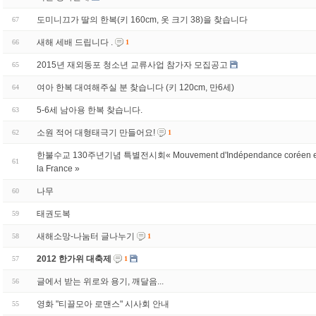
도미니끄가 딸의 한복(키 160cm, 옷 크기 38)을 찾습니다
67
새해 세배 드립니다 .
66
1
2015년 재외동포 청소년 교류사업 참가자 모집공고
65
여아 한복 대여해주실 분 찾습니다 (키 120cm, 만6세)
64
5-6세 남아용 한복 찾습니다.
63
소원 적어 대형태극기 만들어요!
62
1
한불수교 130주년기념 특별전시회« Mouvement d'Indépendance coréen e
61
la France »
나무
60
태권도복
59
새해소망-나눔터 글나누기
58
1
2012 한가위 대축제
57
1
글에서 받는 위로와 용기, 깨달음...
56
영화 "티끌모아 로맨스" 시사회 안내
55