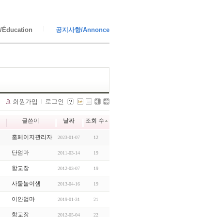
Éducation
공지사항/Annonce
회원가입
로그인
글쓴이
날짜
조회 수
홈페이지관리자
2023-01-07
12
단엄마
2011-03-14
19
함교장
2012-03-07
19
사물놀이샘
2013-04-16
19
이얀엄마
2019-01-31
21
함교장
2012-05-04
22