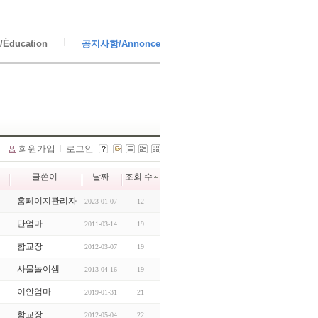
Éducation
공지사항/Annonce
회원가입
로그인
글쓴이
날짜
조회 수
홈페이지관리자
2023-01-07
12
단엄마
2011-03-14
19
함교장
2012-03-07
19
사물놀이샘
2013-04-16
19
이얀엄마
2019-01-31
21
함교장
2012-05-04
22