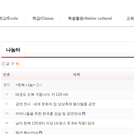
교/École
학급/Classe
특별활동/Atelier culturel
교육/
나눔터
글 수
92
번호
제목
<한복 나눔>
공지
1
태권도 도복 구합니다. 키 120 cm.
72
공연.전시 : 세계 문화의 집 상상축제 봉산탈춤 공연
71
어머니들을 위한 한국춤 강습 및 공연안내
70
남아 한복 120센티 이상 (프랑스 옷 8세 착용) 임대
69
택견 행사안내
68