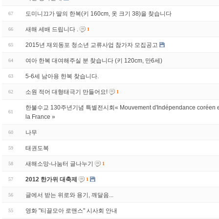
도미니끄가 딸의 한복(키 160cm, 옷 크기 38)을 찾습니다
67
새해 세배 드립니다 .
66
1
2015년 재외동포 청소년 교류사업 참가자 모집공고
65
여아 한복 대여해주실 분 찾습니다 (키 120cm, 만6세)
64
5-6세 남아용 한복 찾습니다.
63
소원 적어 대형태극기 만들어요!
62
1
한불수교 130주년기념 특별전시회« Mouvement d'Indépendance coréen e
61
la France »
나무
60
태권도복
59
새해소망-나눔터 글나누기
58
1
2012 한가위 대축제
57
1
글에서 받는 위로와 용기, 깨달음...
56
영화 "티끌모아 로맨스" 시사회 안내
55