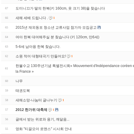
도미니끄가 딸의 한복(키 160cm, 옷 크기 38)을 찾습니다
67
새해 세배 드립니다 .
66
1
2015년 재외동포 청소년 교류사업 참가자 모집공고
65
여아 한복 대여해주실 분 찾습니다 (키 120cm, 만6세)
64
5-6세 남아용 한복 찾습니다.
63
소원 적어 대형태극기 만들어요!
62
1
한불수교 130주년기념 특별전시회« Mouvement d'Indépendance coréen e
61
la France »
나무
60
태권도복
59
새해소망-나눔터 글나누기
58
1
2012 한가위 대축제
57
1
글에서 받는 위로와 용기, 깨달음...
56
영화 "티끌모아 로맨스" 시사회 안내
55