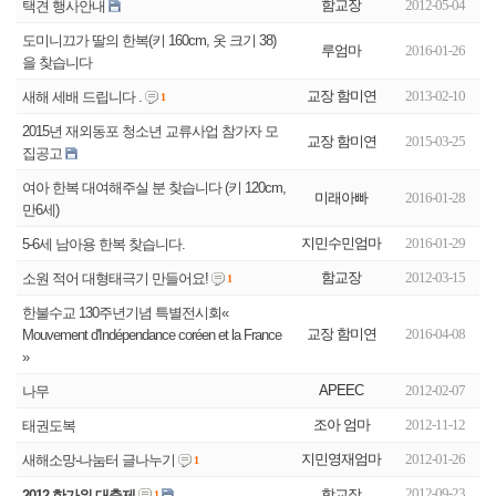
함교장
2012-05-04
택견 행사안내
도미니끄가 딸의 한복(키 160cm, 옷 크기 38)
루엄마
2016-01-26
을 찾습니다
교장 함미연
2013-02-10
새해 세배 드립니다 .
1
2015년 재외동포 청소년 교류사업 참가자 모
교장 함미연
2015-03-25
집공고
여아 한복 대여해주실 분 찾습니다 (키 120cm,
미래아빠
2016-01-28
만6세)
지민수민엄마
2016-01-29
5-6세 남아용 한복 찾습니다.
함교장
2012-03-15
소원 적어 대형태극기 만들어요!
1
한불수교 130주년기념 특별전시회«
교장 함미연
2016-04-08
Mouvement d'Indépendance coréen et la France
»
APEEC
2012-02-07
나무
조아 엄마
2012-11-12
태권도복
지민영재엄마
2012-01-26
새해소망-나눔터 글나누기
1
2012-09-23
함교장
2012 한가위 대축제
1