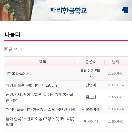
나눔터
글 수
92
제목
글쓴이
날짜
홈페이지관리
2023-01-07
<한복 나눔>
1
자
단엄마
2011-03-14
태권도 도복 구합니다. 키 120 cm.
공연.전시 : 세계 문화의 집 상상축제 봉산탈
함교장
2012-03-07
춤 공연
사물놀이샘
2013-04-16
어머니들을 위한 한국춤 강습 및 공연안내
남아 한복 120센티 이상 (프랑스 옷 8세 착용)
이얀엄마
2019-01-31
임대