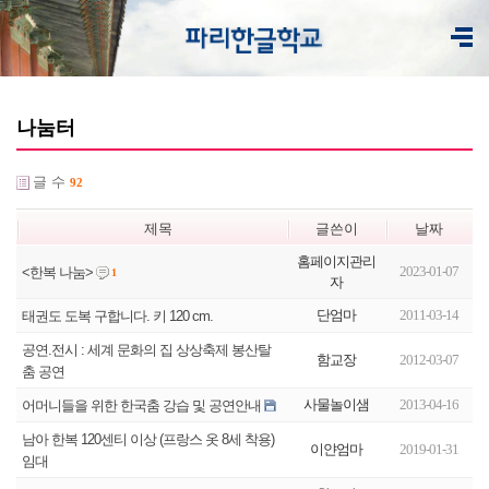
나눔터
글 수
92
제목
글쓴이
날짜
홈페이지관리
2023-01-07
<한복 나눔>
1
자
단엄마
2011-03-14
태권도 도복 구합니다. 키 120 cm.
공연.전시 : 세계 문화의 집 상상축제 봉산탈
함교장
2012-03-07
춤 공연
사물놀이샘
2013-04-16
어머니들을 위한 한국춤 강습 및 공연안내
남아 한복 120센티 이상 (프랑스 옷 8세 착용)
이얀엄마
2019-01-31
임대