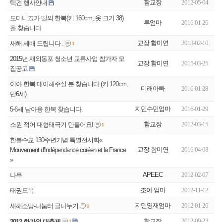
함교장
2012-05-04
택견 행사안내
도미니끄가 딸의 한복(키 160cm, 옷 크기 38)
루엄마
2016-01-26
을 찾습니다
교장 함미연
2013-02-10
새해 세배 드립니다 .
1
2015년 재외동포 청소년 교류사업 참가자 모
교장 함미연
2015-03-25
집공고
여아 한복 대여해주실 분 찾습니다 (키 120cm,
미래아빠
2016-01-28
만6세)
지민수민엄마
2016-01-29
5-6세 남아용 한복 찾습니다.
함교장
2012-03-15
소원 적어 대형태극기 만들어요!
1
한불수교 130주년기념 특별전시회«
교장 함미연
2016-04-08
Mouvement d'Indépendance coréen et la France
»
APEEC
2012-02-07
나무
조아 엄마
2012-11-12
태권도복
지민영재엄마
2012-01-26
새해소망-나눔터 글나누기
1
2012-09-23
함교장
2012 한가위 대축제
1