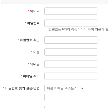
② 학생 회원
- 학생 성과 이름
(예) 김예준
*
아이디
3. 회원 이메일은 입학원서에 기재된 이메일 주소 사용
*
비밀번호
회원 가입 후 회원 승인에 평균 1일이 소요됩니다.
비밀번호는 6자리 이상이어야 하며 영문과 
회원 가입 규칙을 지키지 않은 경우 회원 승인이 되지 않습니다.
한글학교 회원이 아닌 분들이 특정한 사유로 홈페이지를 이용하기를 희망
*
비밀번호 확인
주시기 바랍니다.
*
이름
본교 홈페이지를 이용해 주셔서 감사합니다.
*
닉네임
파리한글학교 홈페이지 관리자
*
이메일 주소
*
비밀번호 찾기 질문/답변