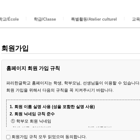
교/École
학급/Classe
특별활동/Atelier culturel
교육/
회원가입
홈페이지 회원 가입 규칙
파리한글학교 홈페이지는 학생, 학부모님, 선생님들이 이용할 수 있습니다
회원 가입을 위해서 다음의 규칙을 꼭 지켜주시기 바랍니다.
1. 회원 이름 실명 사용 (성을 포함한 실명 사용)
2. 회원 닉네임 규칙 준수
① 학부모 회원 닉네임
- 학생 이름+엄마(아빠)
(예) 예준엄마
- 닉네임 중복 시 학생 성과 이름+엄마
(예) 김예준엄마
회원가입 규칙 모두 읽었으며 동의합니다.