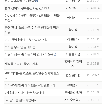
교장 함미연
2013-11-14
유니쏭 음악회 초대말씀
교장 함미연
2014-10-14
함께 걸어요, 평화통일기원 걷기대회
만5~6세 여아 한복: 하루만 빌려입을 수 있을
바다엄마
2012-01-19
까요?
공연.전시 : 늘빛 서정수 선생 한매협에 작품
함교장
2012-11-26
기증
아인엄마
2019-01-30
여아 한복 5세 대여 부탁드립니다.
함교장
2012-05-28
독도는 우리 땅 플래시몹
사물놀이샘
2012-10-21
어린이 장구, 춤 아뜰리에 안내 / 이현옥
홈페이지 관리
2013-05-28
재외동포 사진 공모전 개최
자
2014 재외동포 청소년 초청연수 참가자 모집
교장 함미연
2014-03-15
공고
수아엄마
2019-01-25
여아 4-5세 한복 대여 또는 구입 원합니다
루이윤스 엄마
2012-01-08
만6-7세 여자아이 한복찾습니다
지민수민엄마
2016-01-11
6세 남아용 한복 찾습니다