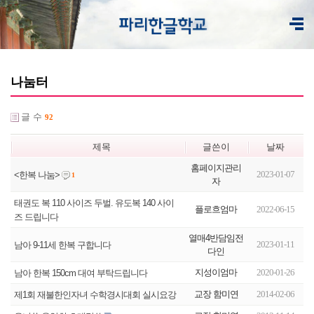
나눔터
글 수
92
제목
글쓴이
날짜
홈페이지관리
2023-01-07
<한복 나눔>
1
자
태권도 복 110 사이즈 두벌. 유도복 140 사이
플로흐엄마
2022-06-15
즈 드립니다
열매4반담임전
2023-01-11
남아 9-11세 한복 구합니다
다인
지성이엄마
2020-01-26
남아 한복 150cm 대여 부탁드립니다
교장 함미연
2014-02-06
제1회 재불한인자녀 수학경시대회 실시요강