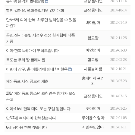
교장 함미연
2013-11-14
유니쏭 음악회 초대말씀
교장 함미연
2014-10-14
함께 걸어요, 평화통일기원 걷기대회
만5~6세 여아 한복: 하루만 빌려입을 수 있을
바다엄마
2012-01-19
까요?
공연.전시 : 늘빛 서정수 선생 한매협에 작품
함교장
2012-11-26
기증
아인엄마
2019-01-30
여아 한복 5세 대여 부탁드립니다.
함교장
2012-05-28
독도는 우리 땅 플래시몹
사물놀이샘
2012-10-21
어린이 장구, 춤 아뜰리에 안내 / 이현옥
홈페이지 관리
2013-05-28
재외동포 사진 공모전 개최
자
2014 재외동포 청소년 초청연수 참가자 모집
교장 함미연
2014-03-15
공고
수아엄마
2019-01-25
여아 4-5세 한복 대여 또는 구입 원합니다
루이윤스 엄마
2012-01-08
만6-7세 여자아이 한복찾습니다
지민수민엄마
2016-01-11
6세 남아용 한복 찾습니다