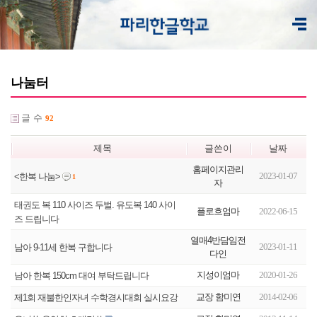
나눔터
글 수
92
제목
글쓴이
날짜
홈페이지관리
2023-01-07
<한복 나눔>
1
자
태권도 복 110 사이즈 두벌. 유도복 140 사이
플로흐엄마
2022-06-15
즈 드립니다
열매4반담임전
2023-01-11
남아 9-11세 한복 구합니다
다인
지성이엄마
2020-01-26
남아 한복 150cm 대여 부탁드립니다
교장 함미연
2014-02-06
제1회 재불한인자녀 수학경시대회 실시요강