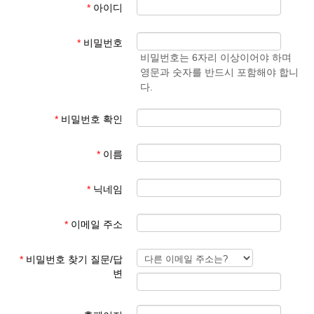
*
아이디
- 학생 성과 이름
준엄
(예)
3. 회원 이메일은 입학원서에 기재된 이메일 주소
마
김예
*
비밀번호
사용
준
비밀번호는 6자리 이상이어야 하며
영문과 숫자를 반드시 포함해야 합니
회원 가입 후 회원 승인에 평균 1일이 소요됩니다.
다.
회원 가입 규칙을 지키지 않은 경우 회원 승인이 되지 않습니다.
한글학교 회원이 아닌 분들이 특정한 사유로 홈페이지를 이용하기
*
비밀번호 확인
를 희망하는 경우 학교 대표 이메일로 요청해 주시기 바랍니다.
*
이름
본교 홈페이지를 이용해 주셔서 감사합니다.
*
닉네임
파리한글학교 홈페이지 관리자
*
이메일 주소
*
비밀번호 찾기 질문/답
변