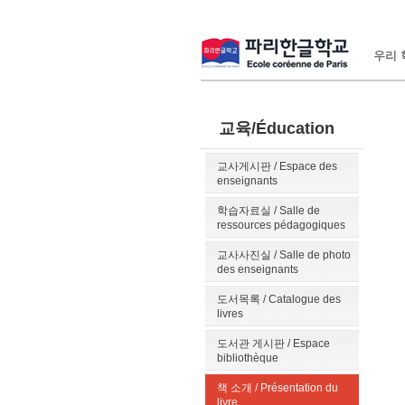
우리 학
교육/Éducation
교사게시판 / Espace des
enseignants
학습자료실 / Salle de
ressources pédagogiques
교사사진실 / Salle de photo
des enseignants
도서목록 / Catalogue des
livres
도서관 게시판 / Espace
bibliothèque
책 소개 / Présentation du
livre