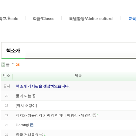
교/École
학급/Classe
특별활동/Atelier culturel
교육/
책소개
글 수
26
번호
제목
공지
책소개 게시판을 생성하였습니다.
물이 되는 꿈
26
[까치 호랑이]
25
직지와 외규장각 의궤의 어머니 박병선 - 위인전
24
1
Horangi
23
한국 전래동요
22
1