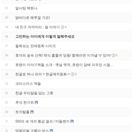
알사탕 백희나
21
밤바다로 해루질 가요!
20
내 친구 까까머리 - 절 이야기
19
1
고민하는 아이에게 이렇게 말해주세요
18
들춰보는 전래동화 시리즈
17
호야의 숲속 산책/ 채식 흡혈귀 딩동/ 함께라면 이겨낼 수 있어!
16
1
호랑이 이야기책들 소개 - 옛날 옛적, 호랑이 담배 피우던 시절…
15
한글로 하나 되어 < 한글깨치동화 >
14
2
크리스마스 책들
13
한글 우리말을 담는 그릇
12
추석 한가위
11
토끼탈출
10
SIS의 세 개의 황금 열쇠 / 마들렌카
9
땅끝마을 구름이 버스
8