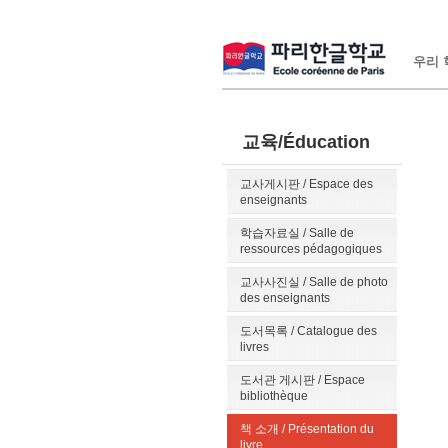
우리 학
교육/Éducation
교사게시판 / Espace des
enseignants
학습자료실 / Salle de
ressources pédagogiques
교사사진실 / Salle de photo
des enseignants
도서목록 / Catalogue des
livres
도서관 게시판 / Espace
bibliothèque
책 소개 / Présentation du
livre