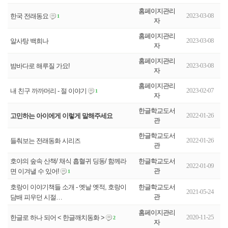
홈페이지관리
2023-03-08
한국 전래동요
1
자
홈페이지관리
2023-03-08
알사탕 백희나
자
홈페이지관리
2023-03-08
밤바다로 해루질 가요!
자
홈페이지관리
2023-02-07
내 친구 까까머리 - 절 이야기
1
자
한글학교도서
2022-01-26
고민하는 아이에게 이렇게 말해주세요
관
한글학교도서
2022-01-26
들춰보는 전래동화 시리즈
관
한글학교도서
호야의 숲속 산책/ 채식 흡혈귀 딩동/ 함께라
2022-01-09
관
면 이겨낼 수 있어!
1
한글학교도서
호랑이 이야기책들 소개 - 옛날 옛적, 호랑이
2021-05-24
관
담배 피우던 시절…
홈페이지관리
2020-11-25
한글로 하나 되어 < 한글깨치동화 >
2
자