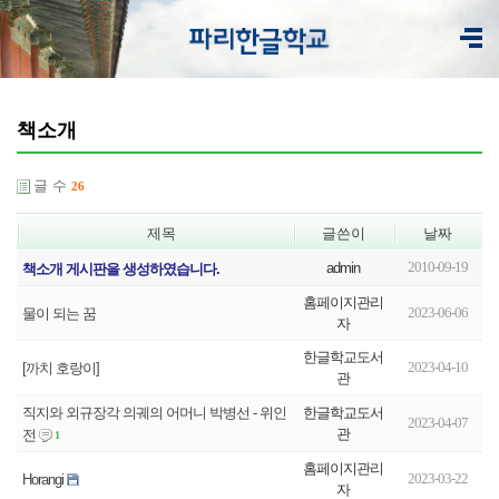
책소개
글 수
26
제목
글쓴이
날짜
2010-09-19
admin
책소개 게시판을 생성하였습니다.
홈페이지관리
2023-06-06
물이 되는 꿈
자
한글학교도서
2023-04-10
[까치 호랑이]
관
한글학교도서
직지와 외규장각 의궤의 어머니 박병선 - 위인
2023-04-07
관
전
1
홈페이지관리
2023-03-22
Horangi
자