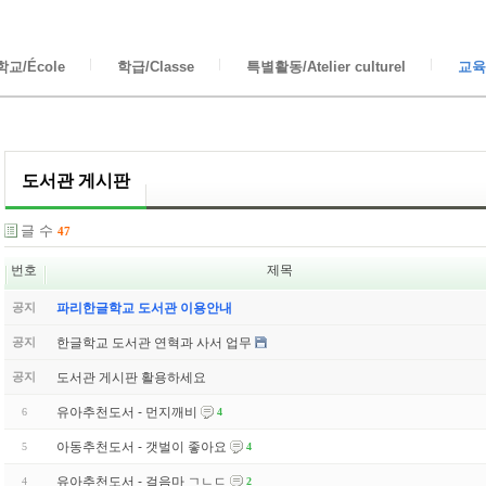
교/École
학급/Classe
특별활동/Atelier culturel
교육/
도서관 게시판
글 수
47
번호
제목
공지
파리한글학교 도서관 이용안내
한글학교 도서관 연혁과 사서 업무
공지
도서관 게시판 활용하세요
공지
유아추천도서 - 먼지깨비
6
4
아동추천도서 - 갯벌이 좋아요
5
4
유아추천도서 - 걸음마 ㄱㄴㄷ
4
2