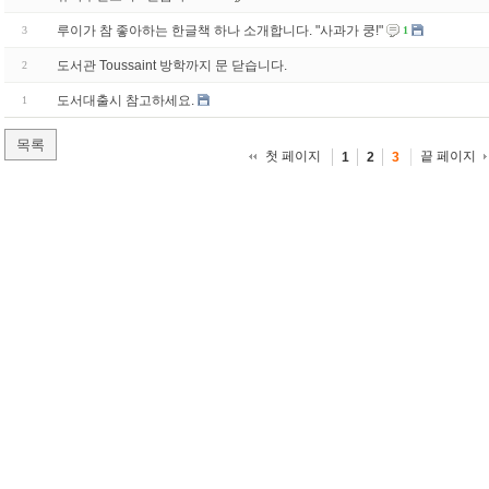
루이가 참 좋아하는 한글책 하나 소개합니다. "사과가 쿵!"
3
1
도서관 Toussaint 방학까지 문 닫습니다.
2
도서대출시 참고하세요.
1
목록
첫 페이지
끝 페이지
1
2
3