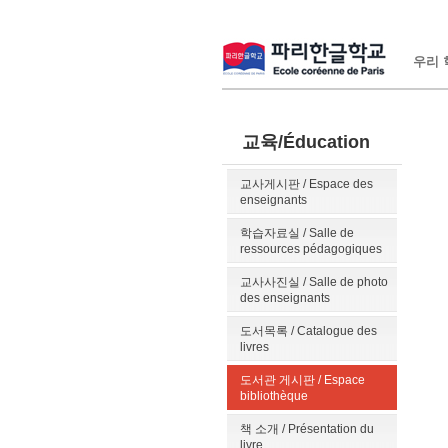
우리 학
교육/Éducation
교사게시판 / Espace des
enseignants
학습자료실 / Salle de
ressources pédagogiques
교사사진실 / Salle de photo
des enseignants
도서목록 / Catalogue des
livres
도서관 게시판 / Espace
bibliothèque
책 소개 / Présentation du
livre