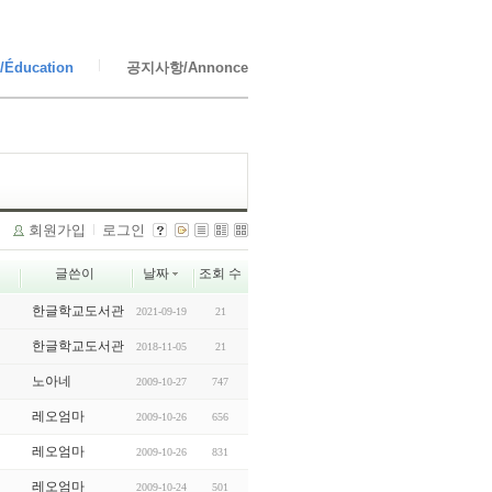
Éducation
공지사항/Annonce
회원가입
로그인
글쓴이
날짜
조회 수
한글학교도서관
2021-09-19
21
한글학교도서관
2018-11-05
21
노아네
2009-10-27
747
레오엄마
2009-10-26
656
레오엄마
2009-10-26
831
레오엄마
2009-10-24
501