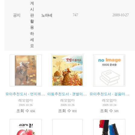
게
시
747
2009-10-27
공지
노아네
판
활
용
하
세
요
유아추천도서 - 먼지깨비
(
4
)
아동추천도서 - 갯벌이 좋아요
(
4
)
유아추천도서 - 걸음마 ㄱㄴㄷ
레오엄마
레오엄마
레오엄마
2009.10.26
2009.10.26
2009.10.24
조회 수
조회 수
조회 수
656
831
501