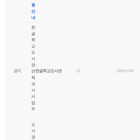
용
안
내
한
글
학
교
도
서
관
공지
한글학교도서관
21
2018-11-05
연
혁
과
사
서
업
무
도
서
관