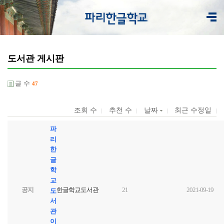
도서관 게시판
글 수
47
조회 수
추천 수
날짜
최근 수정일
파
리
한
글
학
교
공지
한글학교도서관
21
2021-09-19
도
서
관
이