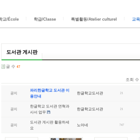
교/École
학급/Classe
특별활동/Atelier culturel
교육/
도서관 게시판
글 수
47
조회 
파리한글학교 도서관 이
한글학교도서관
공지
21
용안내
한글학교 도서관 연혁과
한글학교도서관
공지
21
사서 업무
도서관 게시판 활용하세
노아네
공지
747
요