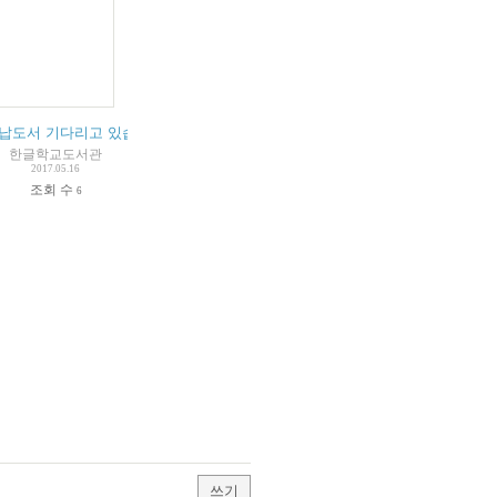
용 안내 제한
납도서 기다리고 있습니다.
한글학교도서관
2017.05.16
조회 수
6
쓰기