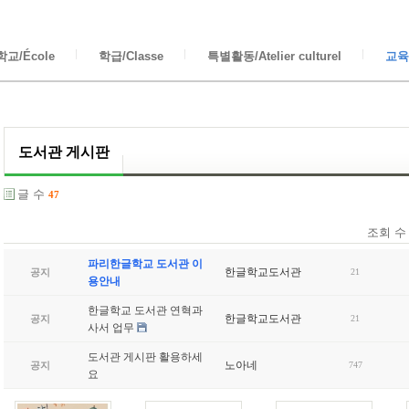
교/École
학급/Classe
특별활동/Atelier culturel
교육/
도서관 게시판
글 수
47
조회 수
파리한글학교 도서관 이
한글학교도서관
공지
21
용안내
한글학교 도서관 연혁과
한글학교도서관
공지
21
사서 업무
도서관 게시판 활용하세
노아네
공지
747
요